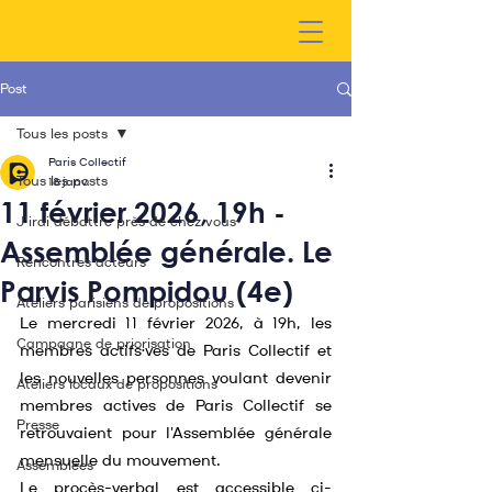
Post
Tous les posts
Paris Collectif
Tous les posts
18 janv.
11 février 2026, 19h -
J'irai débattre près de chez vous
Assemblée générale. Le
Rencontres acteurs
Parvis Pompidou (4e)
Ateliers parisiens de propositions
Le mercredi 11 février 2026, à 19h, les 
Campagne de priorisation
membres actifs·ves de Paris Collectif et 
les nouvelles personnes voulant devenir 
Ateliers locaux de propositions
membres actives de Paris Collectif se 
Presse
retrouvaient pour l'Assemblée générale 
mensuelle du mouvement.
Assemblées
Le procès-verbal est accessible ci-