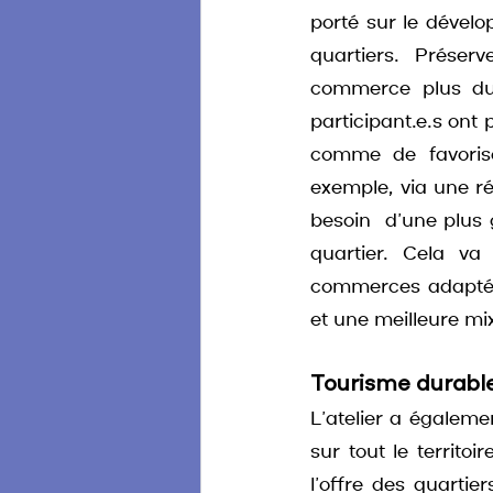
porté sur le dével
quartiers. Préser
commerce plus dur
participant.e.s ont
comme de favorise
exemple, via une réd
besoin  d’une plus 
quartier. Cela va
commerces adaptés
et une meilleure mi
Tourisme durabl
L’atelier a égalemen
sur tout le territo
l’offre des quartie