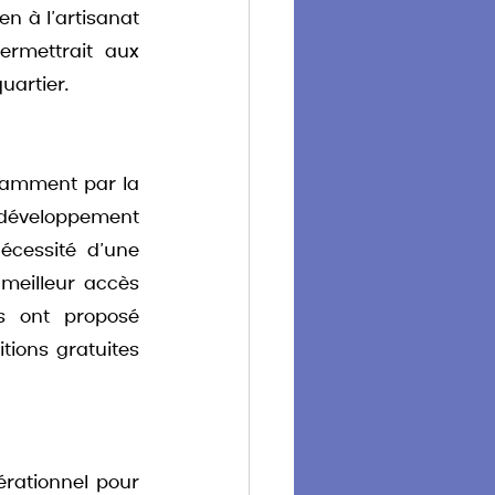
n à l’artisanat 
rmettrait aux 
uartier.
tamment par la 
développement 
écessité d’une 
meilleur accès 
s ont proposé 
ions gratuites 
rationnel pour 