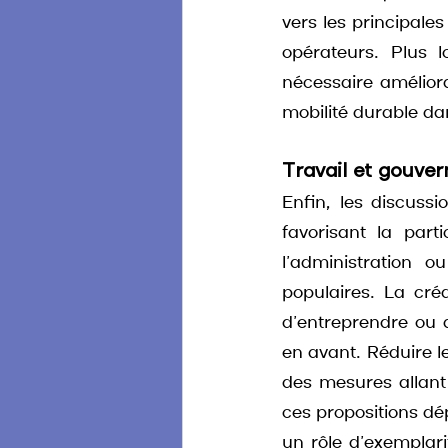
vers les principale
opérateurs. Plus l
nécessaire améliora
mobilité durable dan
Travail et gouve
Enfin, les discuss
favorisant la part
l’administration o
populaires. La créa
d’entreprendre ou d
en avant. Réduire l
des mesures allant
ces propositions dép
un rôle d’exemplari