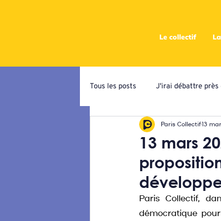
Le collectif
La
Tous les posts
J'irai débattre prè
Paris Collectif
13 ma
Campagne de priorisation
At
13 mars 20
propositio
Ateliers programmatiques
C
développer
Paris Collectif, da
démocratique pour 