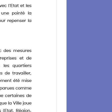
c l’Etat et les 
 une pointé la 
ur repenser la 
ec des mesures 
reprises et de 
les quartiers 
de travailler, 
ement été mise 
apparues comme 
e certaines de 
e la Ville joue 
(Etat, Région, 