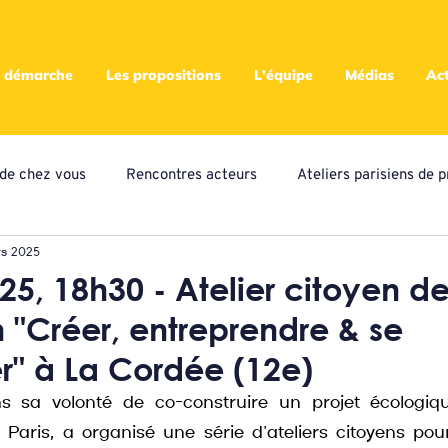
 démarche
Les propositions
L'équipe
Médias
Act
s de chez vous
Rencontres acteurs
Ateliers parisiens de p
rs 2025
eliers locaux de propositions
Presse
Assemblées
A
25, 18h30 - Atelier citoyen d
n "Créer, entreprendre & se
ampagne citoyenne
" à La Cordée (12e)
ns sa volonté de co-construire un projet écologique
Paris, a organisé une série d’ateliers citoyens pou