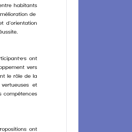
ntre habitants 
mélioration de  
 d’orientation 
éussite.
cipant·e·s ont 
oppement vers 
t le rôle de la 
vertueuses et 
es compétences 
opositions ont 