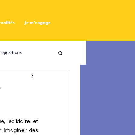
ualités
Je m'engage
ropositions
utres
e
, solidaire et 
r imaginer des 