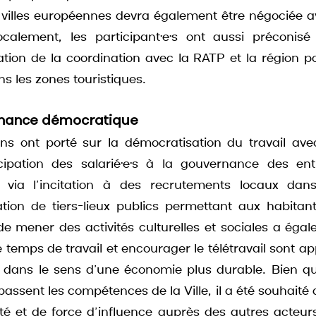
s villes européennes devra également être négociée ave
ocalement, les participant·e·s ont aussi préconisé
tion de la coordination avec la RATP et la région po
s les zones touristiques.
rnance démocratique
ions ont porté sur la démocratisation du travail av
icipation des salarié·e·s à la gouvernance des ent
u via l’incitation à des recrutements locaux dans 
tion de tiers-lieux publics permettant aux habitants 
e mener des activités culturelles et sociales a égal
e temps de travail et encourager le télétravail sont 
 dans le sens d’une économie plus durable. Bien qu
assent les compétences de la Ville, il a été souhaité qu
té et de force d’influence auprès des autres acteurs 