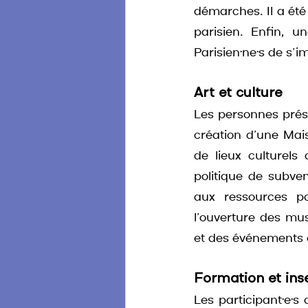
démarches. Il a été
parisien. Enfin, u
Parisien·ne·s de s’
Art et culture
Les personnes prése
création d’une Mai
de lieux culturels 
politique de subven
aux ressources pou
l’ouverture des mus
et des événements cu
Formation et inse
Les participant·e·s