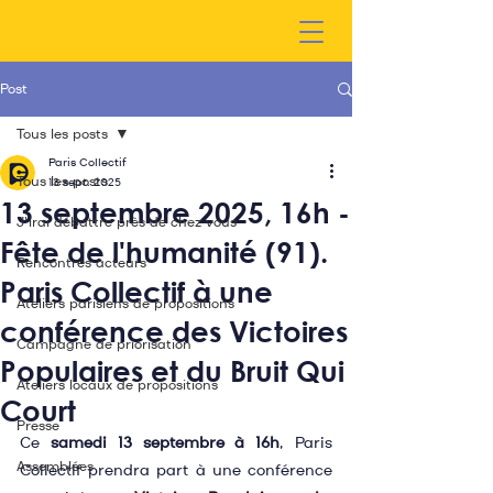
Post
Tous les posts
Paris Collectif
Tous les posts
13 sept. 2025
13 septembre 2025, 16h -
J'irai débattre près de chez vous
Fête de l'humanité (91).
Rencontres acteurs
Paris Collectif à une
Ateliers parisiens de propositions
conférence des Victoires
Campagne de priorisation
Populaires et du Bruit Qui
Ateliers locaux de propositions
Court
Presse
Ce 
samedi 13 septembre à 16h
, Paris 
Assemblées
Collectif prendra part à une conférence 