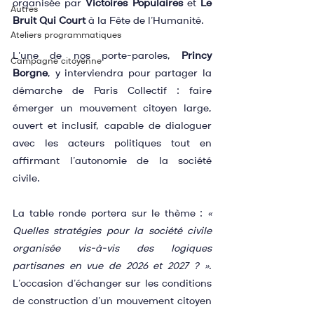
organisée par 
Victoires Populaires
 et 
Le 
Autres
Bruit Qui Court
 à la Fête de l’Humanité.
Ateliers programmatiques
L'une de nos porte-paroles, 
Princy 
Campagne citoyenne
Borgne
, y interviendra pour partager la 
démarche de Paris Collectif : faire 
émerger un mouvement citoyen large, 
ouvert et inclusif, capable de dialoguer 
avec les acteurs politiques tout en 
affirmant l’autonomie de la société 
civile.
La table ronde portera sur le thème : 
« 
Quelles stratégies pour la société civile 
organisée vis-à-vis des logiques 
partisanes en vue de 2026 et 2027 ? »
. 
L’occasion d’échanger sur les conditions 
de construction d’un mouvement citoyen 