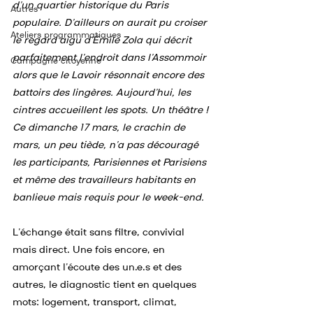
d’un quartier historique du Paris 
Autres
populaire. D’ailleurs on aurait pu croiser 
Ateliers programmatiques
le regard aigu d’Émile Zola qui décrit 
parfaitement l’endroit dans l’Assommoir 
Campagne citoyenne
alors que le Lavoir résonnait encore des 
battoirs des lingères. Aujourd’hui, les 
cintres accueillent les spots. Un théâtre ! 
Ce dimanche 17 mars, le crachin de 
mars, un peu tiède, n’a pas découragé 
les participants, Parisiennes et Parisiens 
et même des travailleurs habitants en 
banlieue mais requis pour le week-end.
L’échange était sans filtre, convivial 
mais direct. Une fois encore, en 
amorçant l’écoute des un.e.s et des 
autres, le diagnostic tient en quelques 
mots: logement, transport, climat, 