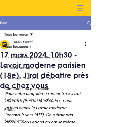
Post
Tous les posts
Paris Collectif
Tous les posts
17 mars 2024
17 mars 2024, 10h30 -
J'irai débattre près de chez vous
Lavoir moderne parisien
Rencontres acteurs
(18e). J'irai débattre près
Ateliers parisiens de propositions
de chez vous
Campagne de priorisation
Pour cette cinquième rencontre « J’irai 
Ateliers locaux de propositions
débattre près de chez vous », nous 
avions choisi le Lavoir moderne 
Presse
(construit vers 1875). Ce n’était pas 
Assemblées
anodin. Nous étions au cœur même 