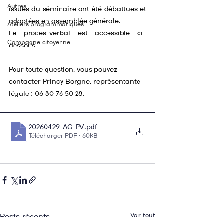
Autres
issues du séminaire ont été débattues et 
adoptées en assemblée générale.
Ateliers programmatiques
Le procès-verbal est accessible ci-
Campagne citoyenne
dessous.
Pour toute question, vous pouvez 
contacter Princy Borgne, représentante 
légale : 06 80 76 50 28.
20260429-AG-PV
.pdf
Télécharger PDF • 60KB
Voir tout
Posts récents