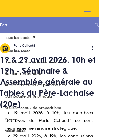
Post
Tous les posts
Paris Collectif
Tous les posts
29 avr.
19 & 29 avril 2026, 10h et
J'irai débattre près de chez vous
19h - Séminaire &
Rencontres acteurs
Assemblée générale au
Ateliers parisiens de propositions
Tables du Père-Lachaise
Campagne de priorisation
(20e)
Ateliers locaux de propositions
Le 19 avril 2026, à 10h, les membres 
Presse
actifs·ves de Paris Collectif se sont 
réunies en séminaire stratégique.
Assemblées
Le 29 avril 2026, à 19h, les conclusions 