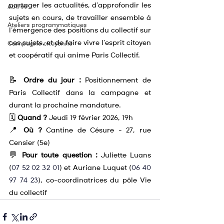
partager les actualités, d’approfondir les 
Autres
sujets en cours, de travailler ensemble à 
Ateliers programmatiques
l’émergence des positions du collectif sur 
ces sujets, et de faire vivre l’esprit citoyen 
Campagne citoyenne
et coopératif qui anime Paris Collectif.
📝 
Ordre du jour :
 Positionnement de 
Paris Collectif dans la campagne et 
durant la prochaine mandature.
🗓️ 
Quand ?
 Jeudi 19 février 2026, 19h
📍 
Où ?
 Cantine de Césure - 27, rue 
Censier (5e)
💬 
Pour toute question
:
 Juliette Luans 
(
07 52 02 32 01
) et Auriane Luquet (
06 40 
97 74 23
), co-coordinatrices du pôle Vie 
du collectif