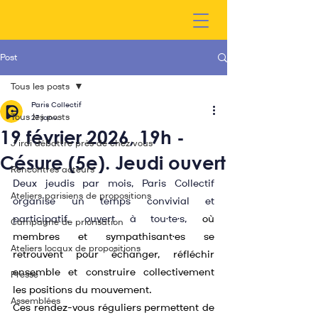
Post
Tous les posts
Paris Collectif
Tous les posts
27 janv.
19 février 2026, 19h -
J'irai débattre près de chez vous
Césure (5e). Jeudi ouvert
Rencontres acteurs
Deux jeudis par mois, Paris Collectif 
Ateliers parisiens de propositions
organise un temps convivial et 
participatif, ouvert à tou·te·s, 
où 
Campagne de priorisation
membres et sympathisant·es se 
Ateliers locaux de propositions
retrouvent pour échanger, réfléchir 
ensemble et construire collectivement 
Presse
les positions du mouvement.
Assemblées
Ces rendez-vous réguliers permettent de 