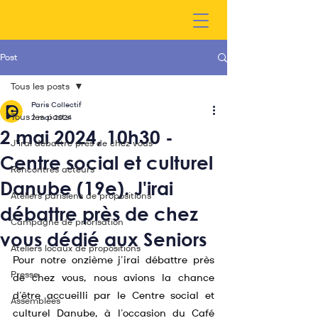
Post
Tous les posts
Paris Collectif
Tous les posts
2 mai 2024
2 mai 2024, 10h30 -
J'irai débattre près de chez vous
Centre social et culturel
Rencontres acteurs
Danube (19e). J'irai
Ateliers parisiens de propositions
débattre près de chez
Campagne de priorisation
vous dédié aux Seniors
Ateliers locaux de propositions
Pour notre onzième j’irai débattre près 
Presse
de chez vous, nous avions la chance 
d’être accueilli par le Centre social et 
Assemblées
culturel Danube, à l’occasion du Café 