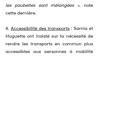
les poubelles sont mélangées »
, note 
cette dernière.
4. 
Accessibilité des transports
 : Samia et 
Huguette ont insisté sur la nécessité de 
rendre les transports en commun plus 
accessibles aux personnes à mobilité 
réduite. 
« Dans les autres grandes villes 
en Europe, c’est accessible. Pourquoi pas 
ici ? »
 demande Samia.         
5. 
Favoriser la mixité sociale dans les 
logements HLM
 : Sabrina a proposé de 
favoriser la mixité sociale dans les 
logements HLM pour éviter la 
concentration de certaines populations 
dans des quartiers spécifiques. 
« Il faut 
une véritable mixité. »