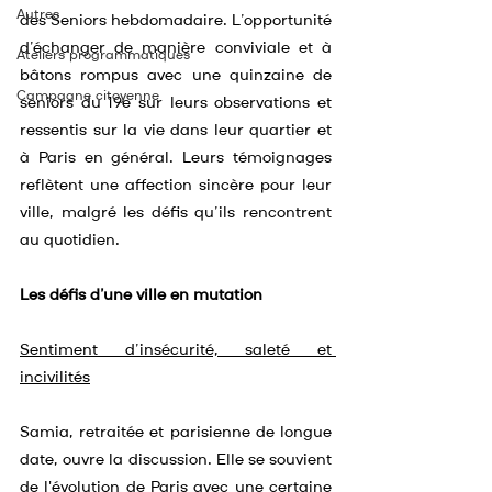
Autres
des Seniors hebdomadaire. L’opportunité 
d’échanger de manière conviviale et à 
Ateliers programmatiques
bâtons rompus avec une quinzaine de 
Campagne citoyenne
seniors du 19e sur leurs observations et 
ressentis sur la vie dans leur quartier et 
à Paris en général. Leurs témoignages 
reflètent une affection sincère pour leur 
ville, malgré les défis qu’ils rencontrent 
au quotidien.
Les défis d’une ville en mutation
Sentiment d’insécurité, saleté et 
incivilités
Samia, retraitée et parisienne de longue 
date, ouvre la discussion. Elle se souvient 
de l'évolution de Paris avec une certaine 