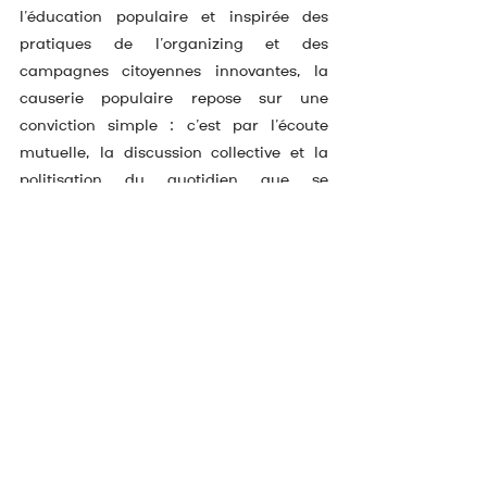
l’éducation populaire et inspirée des 
pratiques de l’organizing et des 
campagnes citoyennes innovantes, la 
causerie populaire repose sur une 
conviction simple : c’est par l’écoute 
mutuelle, la discussion collective et la 
politisation du quotidien que se 
construisent la confiance démocratique, 
l’engagement citoyen et des propositions 
ancrées dans le quotidien. La causerie 
populaire fait le choix d’une démocratie 
vivante, où les habitant·e·s ne sont pas 
des cibles électorales mais des 
acteur·ice·s à part entière du projet 
municipal.