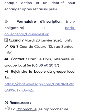
chaque action et un débrief pour 
échanger après est aussi prévu.
📝 
Formulaire d'inscription
 (non-
obligatoire) : 
paris-
collectif.org/CauseriesPop
🗓️ 
Quand ?
 Mardi 20 janvier 2026, 18h15
📍 
Où ?
 Cour de Césure (13, rue Santeuil 
- 5e)
👥
Contact :
Camille Hors, référente du 
groupe local 5e (
06 08 60 20 37
)
📲 
Rejoindre la boucle du groupe local 
5e :
https://chat.whatsapp.com/Hah7KcXWx
gM9SqTxnJwbZx
🛠️ 
Ressources :
𓌝 La 
Pacomobile
 (se rapprocher de 