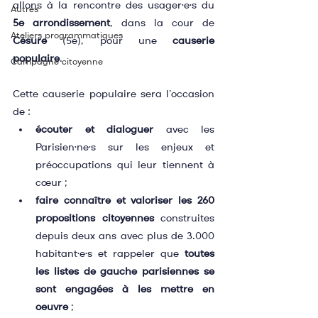
allons à la rencontre des usager·e·s du 
Autres
5e arrondissement
, dans la cour de 
Ateliers programmatiques
Césure
 (5e), pour une 
causerie 
populaire
.
Campagne citoyenne
Cette causerie populaire sera l’occasion 
de :
écouter et dialoguer
 avec les 
Parisien·ne·s sur les enjeux et 
préoccupations qui leur tiennent à 
cœur ;
faire connaître et valoriser les 260 
propositions citoyennes
 construites 
depuis deux ans avec plus de 3.000 
habitant·e·s et rappeler que 
toutes 
les listes de gauche parisiennes se 
sont engagées à les mettre en 
oeuvre
 ;