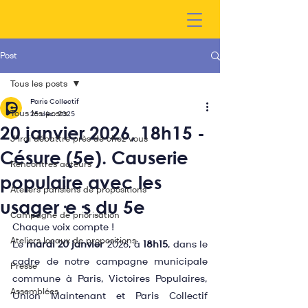
Post
Tous les posts
Paris Collectif
Tous les posts
25 déc. 2025
20 janvier 2026, 18h15 -
J'irai débattre près de chez vous
Césure (5e). Causerie
Rencontres acteurs
populaire avec les
Ateliers parisiens de propositions
usager·e·s du 5e
Campagne de priorisation
Chaque voix compte !
Ateliers locaux de propositions
Le 
mardi 20 janvier
 2026, à 
18h15
, dans le 
cadre de notre campagne municipale 
Presse
commune à Paris, Victoires Populaires, 
Assemblées
Union Maintenant et Paris Collectif 