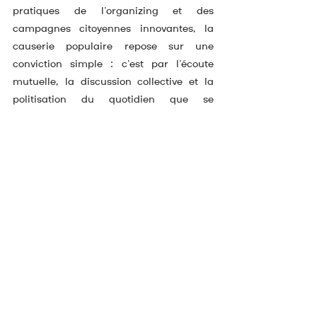
pratiques de l’organizing et des 
campagnes citoyennes innovantes, la 
causerie populaire repose sur une 
conviction simple : c’est par l’écoute 
mutuelle, la discussion collective et la 
politisation du quotidien que se 
construisent la confiance démocratique, 
l’engagement citoyen et des propositions 
ancrées dans le quotidien. La causerie 
populaire fait le choix d’une démocratie 
vivante, où les habitant·e·s ne sont pas 
des cibles électorales mais des 
acteur·ice·s à part entière du projet 
municipal.