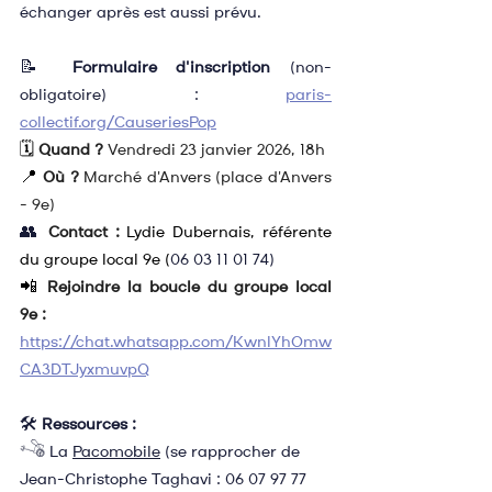
échanger après est aussi prévu.
📝 
Formulaire d'inscription
 (non-
obligatoire) : 
paris-
collectif.org/CauseriesPop
🗓️ 
Quand ?
 Vendredi 23 janvier 2026, 18h
📍 
Où ?
 Marché d'Anvers (place d'Anvers 
- 9e)
👥
Contact :
Lydie Dubernais, référente 
du groupe local 9e (
06 03 11 01 74)
📲 
Rejoindre la boucle du groupe local 
9e :
https://chat.whatsapp.com/KwnlYhOmw
CA3DTJyxmuvpQ
🛠️ 
Ressources :
𓌝 La 
Pacomobile
 (se rapprocher de 
Jean-Christophe Taghavi : 06 07 97 77 