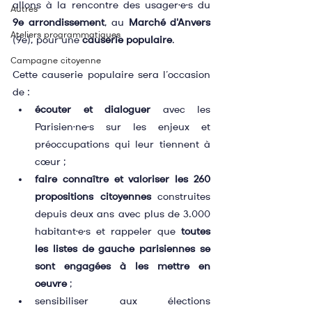
allons à la rencontre des usager·e·s du 
Autres
9e arrondissement
, au 
Marché d'Anvers
Ateliers programmatiques
(9e), pour une 
causerie populaire
.
Campagne citoyenne
Cette causerie populaire sera l’occasion 
de :
écouter et dialoguer
 avec les 
Parisien·ne·s sur les enjeux et 
préoccupations qui leur tiennent à 
cœur ;
faire connaître et valoriser les 260 
propositions citoyennes
 construites 
depuis deux ans avec plus de 3.000 
habitant·e·s et rappeler que 
toutes 
les listes de gauche parisiennes se 
sont engagées à les mettre en 
oeuvre
 ;
sensibiliser aux élections 