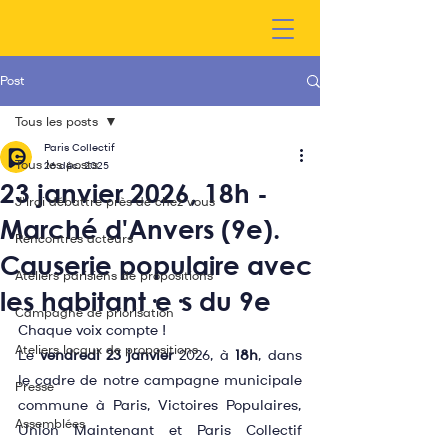
Post
Tous les posts
Paris Collectif
Tous les posts
26 déc. 2025
23 janvier 2026, 18h -
J'irai débattre près de chez vous
Marché d'Anvers (9e).
Rencontres acteurs
Causerie populaire avec
Ateliers parisiens de propositions
les habitant·e·s du 9e
Campagne de priorisation
Chaque voix compte !
Ateliers locaux de propositions
Le 
vendredi 23 janvier
 2026, à 
18h
, dans 
le cadre de notre campagne municipale 
Presse
commune à Paris, Victoires Populaires, 
Assemblées
Union Maintenant et Paris Collectif 