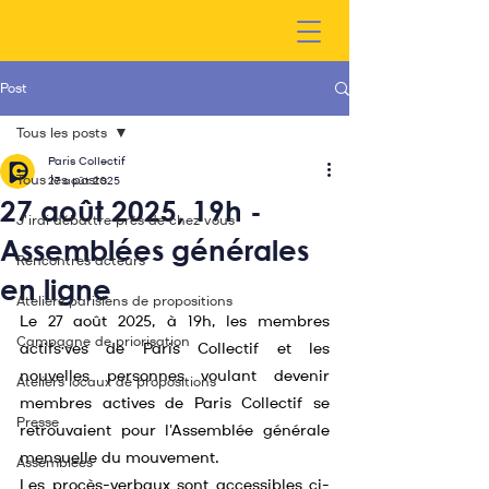
Post
Tous les posts
Paris Collectif
Tous les posts
27 août 2025
27 août 2025, 19h -
J'irai débattre près de chez vous
Assemblées générales
Rencontres acteurs
en ligne
Ateliers parisiens de propositions
Le 27 août 2025, à 19h, les membres 
Campagne de priorisation
actifs·ves de Paris Collectif et les 
nouvelles personnes voulant devenir 
Ateliers locaux de propositions
membres actives de Paris Collectif se 
Presse
retrouvaient pour l'Assemblée générale 
mensuelle du mouvement.
Assemblées
Les procès-verbaux sont accessibles ci-