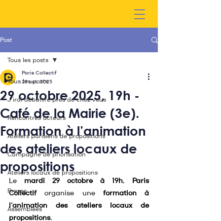
Post
Tous les posts
Paris Collectif
Tous les posts
29 oct. 2025
29 octobre 2025, 19h -
J'irai débattre près de chez vous
Café de la Mairie (3e).
Rencontres acteurs
Formation à l’animation
Ateliers parisiens de propositions
des ateliers locaux de
Campagne de priorisation
propositions
Ateliers locaux de propositions
Le 
mardi 29 octobre à 19h
, 
Paris 
Presse
Collectif
 organise une 
formation à 
l’animation des ateliers locaux de 
Assemblées
propositions
.