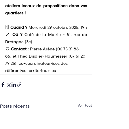
ateliers locaux de propositions dans vos 
quartiers !
🗓️ 
Quand ?
 Mercredi 29 octobre 2025, 19h
📍 
Où ?
 Café de la Mairie - 51, rue de 
Bretagne (3e)
💬 
Contact
 : Pierre Arène (06 75 31 86 
85) et Théa Disdier-Haumesser (07 61 20 
79 26), co-coordinateur·ices des 
référent·es territoriaux·les
Voir tout
Posts récents