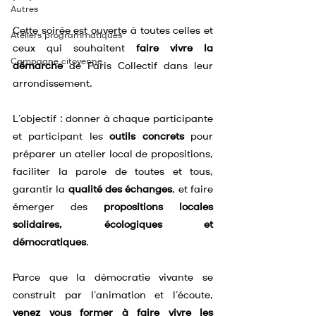
Autres
Cette soirée est ouverte à toutes celles et 
Ateliers programmatiques
ceux qui souhaitent 
faire vivre la 
Campagne citoyenne
démarche 
de Paris Collectif dans leur 
arrondissement.
L’objectif : donner à chaque participante 
et participant les 
outils concrets
 pour 
préparer un atelier local de propositions, 
faciliter la parole de toutes et tous, 
garantir la 
qualité des échanges
, et faire 
émerger des 
propositions locales 
solidaires, écologiques et 
démocratiques
.
Parce que la démocratie vivante se 
construit par l’animation et l’écoute, 
venez vous former à faire vivre les 