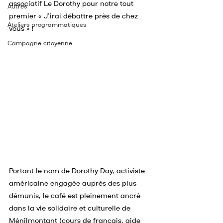
associatif Le Dorothy pour notre tout 
Autres
premier « J’irai débattre près de chez 
Ateliers programmatiques
vous » !
Campagne citoyenne
Portant le nom de Dorothy Day, activiste 
américaine engagée auprès des plus 
démunis, le café est pleinement ancré 
dans la vie solidaire et culturelle de 
Ménilmontant (cours de français, aide 