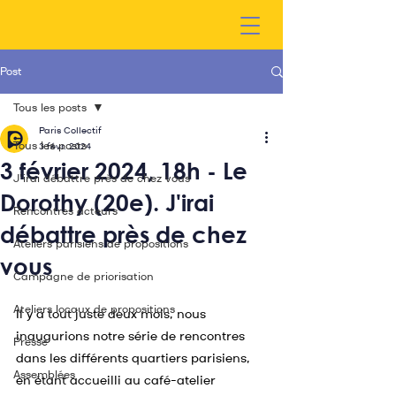
Post
Tous les posts
Paris Collectif
Tous les posts
3 févr. 2024
3 février 2024, 18h - Le
J'irai débattre près de chez vous
Dorothy (20e). J'irai
Rencontres acteurs
débattre près de chez
Ateliers parisiens de propositions
vous
Campagne de priorisation
Ateliers locaux de propositions
Il y a tout juste deux mois, nous 
inaugurions notre série de rencontres 
Presse
dans les différents quartiers parisiens, 
Assemblées
en étant accueilli au café-atelier 