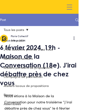
Post
Tous les posts
Paris Collectif
Tous les posts
6 févr. 2024
6 février 2024, 19h -
J'irai débattre près de chez vous
Maison de la
Rencontres acteurs
Conversation (18e). J'irai
Ateliers parisiens de propositions
débattre près de chez
Campagne de priorisation
vous
Ateliers locaux de propositions
Presse
Nous étions à la Maison de la 
Conversation pour notre troisième “j’irai 
Assemblées
débattre près de chez vous” le 6 février 