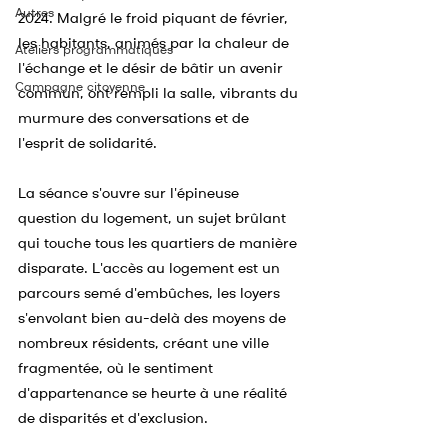
Autres
2024. Malgré le froid piquant de février, 
les habitants, animés par la chaleur de 
Ateliers programmatiques
l'échange et le désir de bâtir un avenir 
Campagne citoyenne
commun, ont rempli la salle, vibrants du 
murmure des conversations et de 
l'esprit de solidarité.
La séance s'ouvre sur l'épineuse 
question du logement, un sujet brûlant 
qui touche tous les quartiers de manière 
disparate. L'accès au logement est un 
parcours semé d'embûches, les loyers 
s'envolant bien au-delà des moyens de 
nombreux résidents, créant une ville 
fragmentée, où le sentiment 
d'appartenance se heurte à une réalité 
de disparités et d'exclusion.