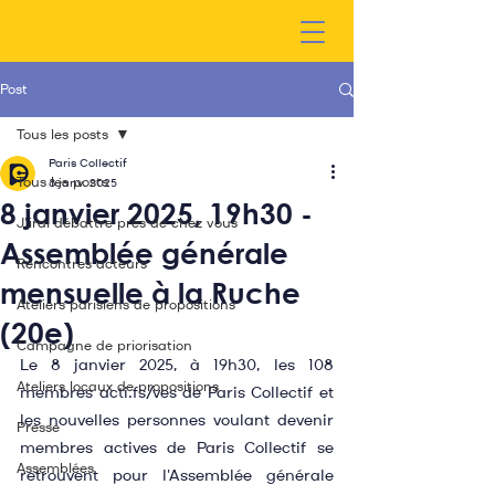
Post
Tous les posts
Paris Collectif
Tous les posts
8 janv. 2025
8 janvier 2025, 19h30 -
J'irai débattre près de chez vous
Assemblée générale
Rencontres acteurs
mensuelle à la Ruche
Ateliers parisiens de propositions
(20e)
Campagne de priorisation
Le 8 janvier 2025, à 19h30, les 108 
Ateliers locaux de propositions
membres acti.fs/ves de Paris Collectif et 
les nouvelles personnes voulant devenir 
Presse
membres actives de Paris Collectif se 
Assemblées
retrouvent pour l'Assemblée générale 