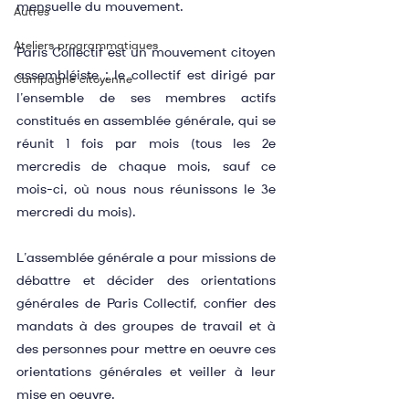
mensuelle du mouvement.
Autres
Ateliers programmatiques
Paris Collectif est un mouvement citoyen 
assembléiste : le collectif est dirigé par 
Campagne citoyenne
l’ensemble de ses membres actifs 
constitués en assemblée générale, qui se 
réunit 1 fois par mois (tous les 2e 
mercredis de chaque mois, sauf ce 
mois-ci, où nous nous réunissons le 3e 
mercredi du mois).
L’assemblée générale a pour missions de 
débattre et décider des orientations 
générales de Paris Collectif, confier des 
mandats à des groupes de travail et à 
des personnes pour mettre en oeuvre ces 
orientations générales et veiller à leur 
mise en oeuvre.