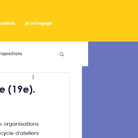
ualités
Je m'engage
ropositions
utres
e (19e).
 organisations 
ycle d'ateliers 