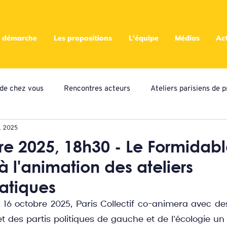
 démarche
Les propositions
L'équipe
Médias
Act
s de chez vous
Rencontres acteurs
Ateliers parisiens de p
. 2025
eliers locaux de propositions
Presse
Assemblées
A
e 2025, 18h30 - Le Formidabl
à l'animation des ateliers
ampagne citoyenne
tiques
6 octobre 2025, Paris Collectif co-animera avec des
 et des partis politiques de gauche et de l'écologie un c