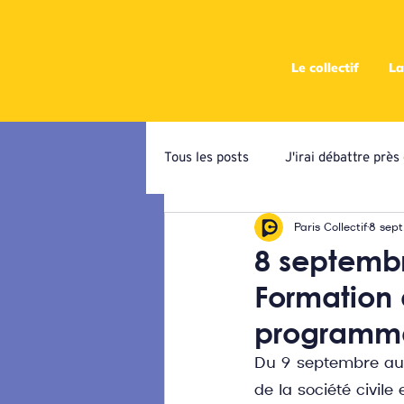
Le collectif
La
Tous les posts
J'irai débattre prè
Paris Collectif
8 sept
Campagne de priorisation
At
8 septembr
Formation 
Ateliers programmatiques
C
programma
Du 9 septembre au 1
de la société civile