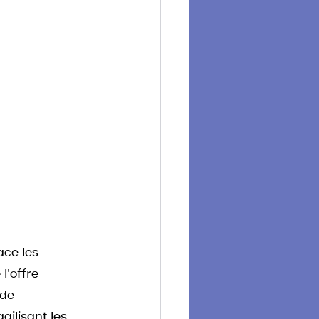
ce les 
l'offre 
de 
ilisant les 