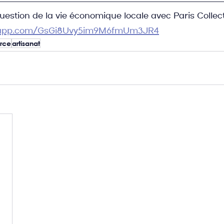
uestion de la vie économique locale avec Paris Collectif,
tsapp.com/GsGi8Uvy5im9M6fmUm3JR4
rce
artisanat