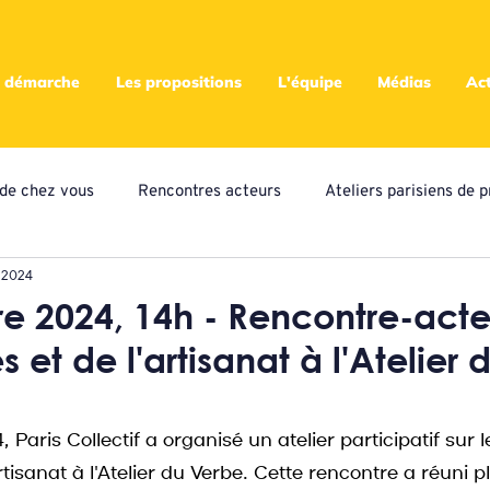
 démarche
Les propositions
L'équipe
Médias
Act
s de chez vous
Rencontres acteurs
Ateliers parisiens de p
 2024
eliers locaux de propositions
Presse
Assemblées
A
 2024, 14h - Rencontre-acte
et de l'artisanat à l'Atelier 
ampagne citoyenne
Paris Collectif a organisé un atelier participatif sur 
isanat à l'Atelier du Verbe. Cette rencontre a réuni p