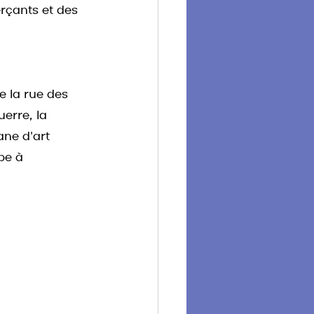
çants et des 
 la rue des 
erre, la 
ane d'art 
pe à 