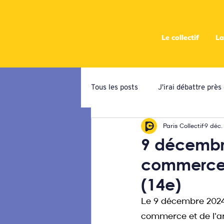
Le collectif
La
Tous les posts
J'irai débattre prè
Paris Collectif
9 déc.
Campagne de priorisation
At
9 décembre
commerces 
Ateliers programmatiques
C
(14e)
Le 9 décembre 2024, 
commerce et de l'art