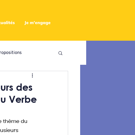
ualités
Je m'engage
ropositions
utres
urs des
du Verbe
le thème du 
lusieurs 