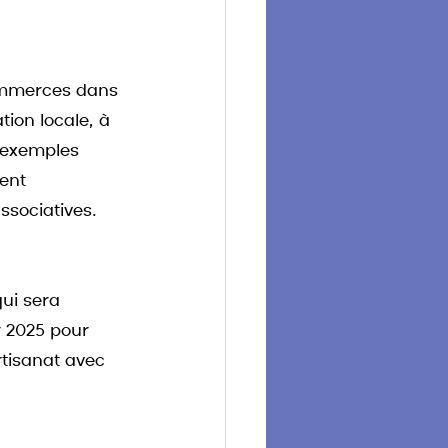
commerces dans 
tion locale, à 
s exemples 
ent 
associatives.
qui sera 
r 2025 pour 
tisanat avec 