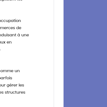
occupation 
ommerces de 
nduisant à une 
aux en 
 
 comme un 
arfois 
our gérer les 
es structures 