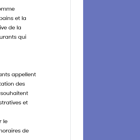
comme 
ains et la 
ve de la 
urants qui 
nts appellent 
ation des 
 souhaitent 
ratives et 
 le 
horaires de 