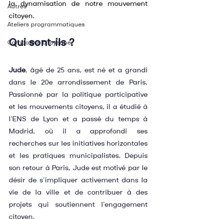
la dynamisation de notre mouvement 
Autres
citoyen. 
Ateliers programmatiques
Qui sont-ils ?
Campagne citoyenne
Jude
, âgé de 25 ans, est né et a grandi 
dans le 20e arrondissement de Paris. 
Passionné par la politique participative 
et les mouvements citoyens, il a étudié à 
l’ENS de Lyon et a passé du temps à 
Madrid, où il a approfondi ses 
recherches sur les initiatives horizontales 
et les pratiques municipalistes. Depuis 
son retour à Paris, Jude est motivé par le 
désir de s’impliquer activement dans la 
vie de la ville et de contribuer à des 
projets qui soutiennent l'engagement 
citoyen.