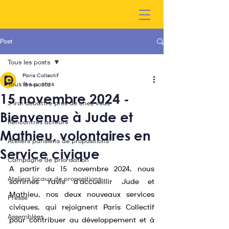
Post
Tous les posts
Paris Collectif
Tous les posts
15 nov. 2024
15 novembre 2024 -
J'irai débattre près de chez vous
Bienvenue à Jude et
Rencontres acteurs
Mathieu, volontaires en
Ateliers parisiens de propositions
Service civique
Campagne de priorisation
A partir du 15 novembre 2024, nous 
Ateliers locaux de propositions
sommes ravis d'accueillir Jude et 
Mathieu, nos deux nouveaux services 
Presse
civiques, qui rejoignent Paris Collectif 
Assemblées
pour contribuer au développement et à 