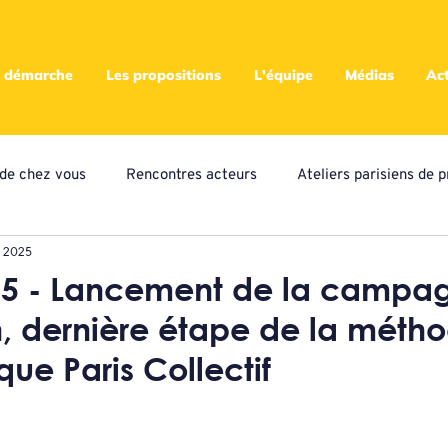
 démarche
Les propositions
L'équipe
Médias
Act
s de chez vous
Rencontres acteurs
Ateliers parisiens de p
 2025
eliers locaux de propositions
Presse
Assemblées
A
25 - Lancement de la campa
on, dernière étape de la méth
ampagne citoyenne
ue Paris Collectif