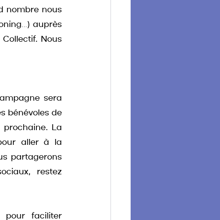
nd nombre nous 
oning…)
auprès 
ollectif. Nous 
 campagne sera 
es bénévoles de 
 prochaine. La 
our aller à la 
us partagerons 
ciaux, restez 
our faciliter 