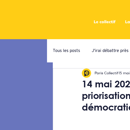
Le collectif
La
Tous les posts
J'irai débattre prè
Paris Collectif
15 mai
Campagne de priorisation
At
14 mai 20
priorisati
Ateliers programmatiques
C
démocratiq