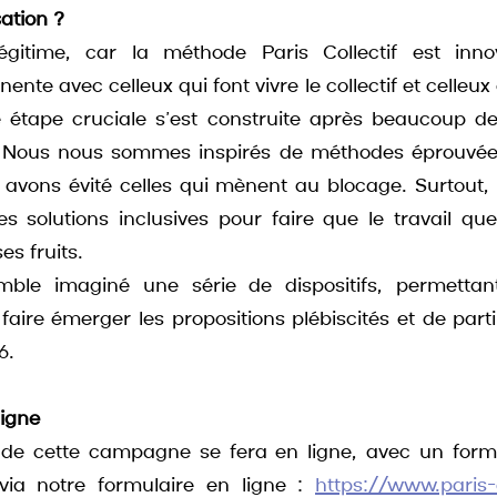
sation ? 
égitime, car la méthode Paris Collectif est inn
nte avec celleux qui font vivre le collectif et celleux q
e étape cruciale s’est construite après beaucoup de
ve. Nous nous sommes inspirés de méthodes éprouvées
et avons évité celles qui mènent au blocage. Surtout,
es solutions inclusives pour faire que le travail q
es fruits. 
ble imaginé une série de dispositifs, permettan
faire émerger les propositions plébiscités et de parti
. 
igne
de cette campagne se fera en ligne, avec un formul
 via notre formulaire en ligne : 
https://www.paris-c