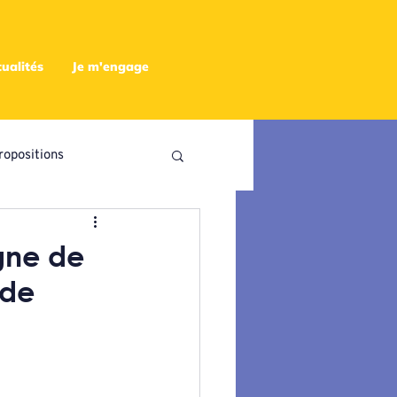
ualités
Je m'engage
ropositions
utres
gne de
ode