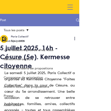
Post
Tous les posts
Paris Collectif
Tous les posts
5 juil. 2025
5 juillet 2025, 16h -
J'irai débattre près de chez vous
Césure (5e). Kermesse
Rencontres acteurs
citoyenne
Ateliers parisiens de propositions
Le samedi 5 juillet 2025, Paris Collectif a 
Campagne de priorisation
organisé sa Kermesse Citoyenne “Faites 
Collective” dans la cour de Césure, au 
Ateliers locaux de propositions
cœur du 5e arrondissement. Une belle 
Presse
occasion de se retrouver entre 
habitant·es, familles, ami·es, collectifs 
Assemblées
engagés — toutes et tous rassemblé·es 