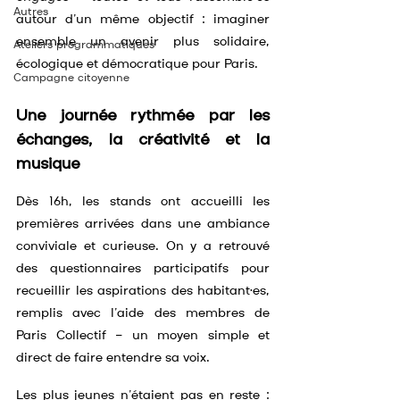
Autres
autour d’un même objectif : imaginer 
ensemble un avenir plus solidaire, 
Ateliers programmatiques
écologique et démocratique pour Paris.
Campagne citoyenne
Une journée rythmée par les 
échanges, la créativité et la 
musique
Dès 16h, les stands ont accueilli les 
premières arrivées dans une ambiance 
conviviale et curieuse. On y a retrouvé 
des questionnaires participatifs pour 
recueillir les aspirations des habitant·es, 
remplis avec l’aide des membres de 
Paris Collectif — un moyen simple et 
direct de faire entendre sa voix.
Les plus jeunes n’étaient pas en reste : 