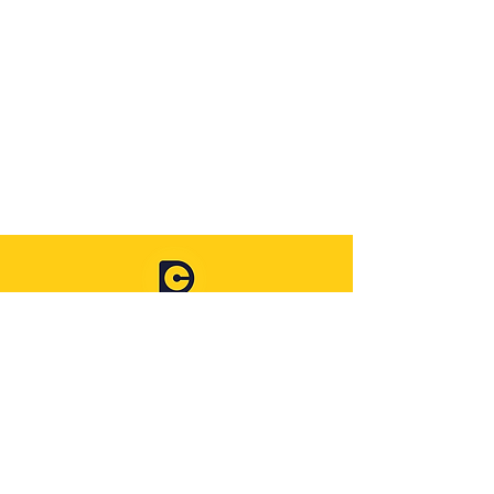
Dépliant de présentation
Charte du projet
Diagnostic citoyen
Propositions citoyennes