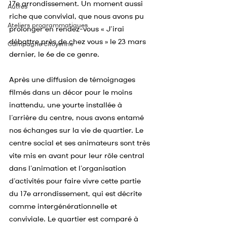
17e arrondissement. Un moment aussi 
Autres
riche que convivial, que nous avons pu 
Ateliers programmatiques
prolonger en rendez-vous « J’irai 
débattre près de chez vous » le 23 mars 
Campagne citoyenne
dernier, le 6e de ce genre.
Après une diffusion de témoignages 
filmés dans un décor pour le moins 
inattendu, une yourte installée à 
l’arrière du centre, nous avons entamé 
nos échanges sur la vie de quartier. Le 
centre social et ses animateurs sont très 
vite mis en avant pour leur rôle central 
dans l’animation et l’organisation 
d’activités pour faire vivre cette partie 
du 17e arrondissement, qui est décrite 
comme intergénérationnelle et 
conviviale. Le quartier est comparé à 