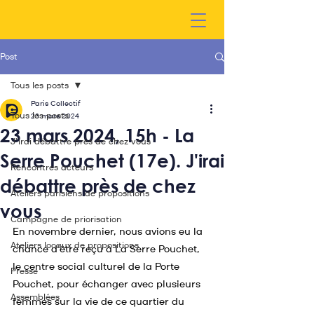
Post
Tous les posts
Paris Collectif
Tous les posts
23 mars 2024
23 mars 2024, 15h - La
J'irai débattre près de chez vous
Serre Pouchet (17e). J'irai
Rencontres acteurs
débattre près de chez
Ateliers parisiens de propositions
vous
Campagne de priorisation
En novembre dernier, nous avions eu la 
Ateliers locaux de propositions
chance d’être reçu à La Serre Pouchet, 
le centre social culturel de la Porte 
Presse
Pouchet, pour échanger avec plusieurs 
Assemblées
femmes sur la vie de ce quartier du 