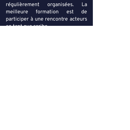
régulièrement organisées. La
meilleure formation est de
participer à une rencontre acteurs
en tant que scribe.
L’équipe d’animation d’une
rencontre acteurs comprend :
Une personne en charge de
l’émargement et distribuant à
chaque participant.e le flyer de
présentation de Paris Collectif
Une personne en charge de la
couverture photo de l’évènement
Un.e animateur/trice principal.e
Un.e scribe par sous-groupe, le
nombre de sous-groupes
dépendant du nombre de
participant.e.s (un sous-groupe est