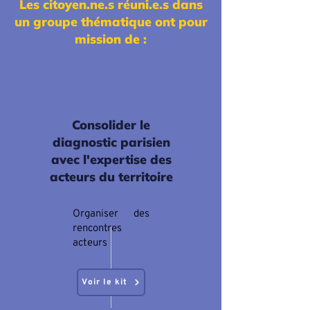
Les citoyen.ne.s réuni.e.s dans
un groupe thématique ont pour
mission de :
Consolider le
diagnostic parisien
avec l'expertise des
acteurs du territoire
Organiser des
rencontres
acteurs
Voir le kit