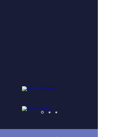
Démocrati
e &
Services
publics
Serge Rémy