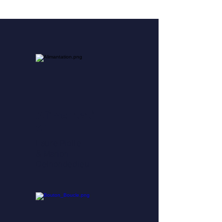
Alimentati
on
Laure Piolle
& Marion
Delnondedieu