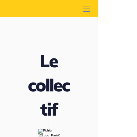
Le
collec
tif