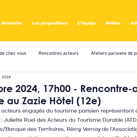
 démarche
Les propositions
L'équipe
Médias
Act
s de chez vous
Rencontres acteurs
Ateliers parisiens de p
. 2024
eliers locaux de propositions
Presse
Assemblées
A
e 2024, 17h00 - Rencontre-a
e au Zazie Hôtel (12e)
ampagne citoyenne
es acteurs engagés du tourisme parisien représentant d
: Juliette Ruel des Acteurs du Tourisme Durable (ATD),
s/Banque des Territoires, Rémy Vernay de l'Associati