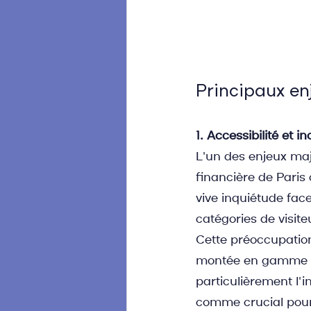
Principaux enj
1. Accessibilité et i
L'un des enjeux maje
financière de Paris
vive inquiétude face
catégories de visite
Cette préoccupation
montée en gamme da
particulièrement l'i
comme crucial pour l