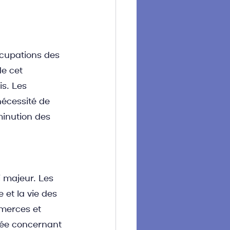
cupations des 
e cet 
is. Les 
nécessité de 
inution des 
i majeur. Les 
 et la vie des 
merces et 
uée concernant 