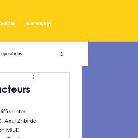
ualités
Je m'engage
ropositions
utres
cteurs
ifférentes 
 Axel Zribi de 
on MIJE 