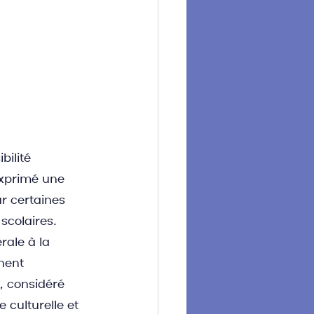
ilité 
exprimé une 
r certaines 
scolaires. 
ale à la 
nent 
, considéré 
 culturelle et 