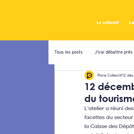
Le collectif
La
Tous les posts
J'irai débattre prè
Paris Collectif
12 déc
Campagne de priorisation
At
12 décembr
du tourism
Ateliers programmatiques
C
L'atelier a réuni d
facettes du secteur 
la Caisse des Dépôt