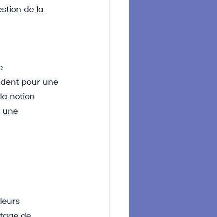
stion de la 
e 
aident pour une 
la notion 
r une 
leurs 
rtage de 