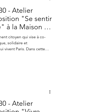
30 - Atelier
sition "Se sentir
le" à la Maison de
s (19e)
ent citoyen qui vise à co-
ue, solidaire et
ers citoyens a été organisée
concrètes pour améliorer la
entir bien dans la ville , qui
a rassemblé habitant·es,
ns, urbanistes, militant·es du
30 - Atelier
sition "Vivre