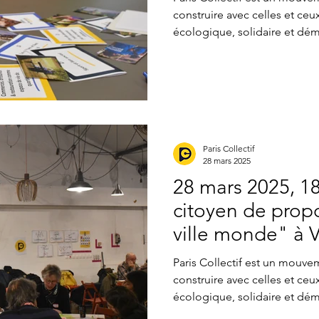
construire avec celles et ceux
écologique, solidaire et dém
jusqu’aux élections. Dans ce
d’ateliers citoyens a été or
ensemble des solutions conc
Paris. Le dixième atelier, int
s’épanouir , s’est tenu le 24 m
habitant·e·s, éducateur·ices,
Paris Collectif
28 mars 2025
28 mars 2025, 18
citoyen de propo
ville monde" à 
Paris Collectif est un mouvem
construire avec celles et ceux
écologique, solidaire et dém
jusqu’aux élections. Dans cet