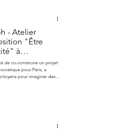
ations, elu.e.s et
es enjeux d
h - Atelier
sition "Être
cité" à
)
nté de co-construire un projet
ocratique pour Paris, a
s citoyens pour imaginer des
ntes. L’atelier "Être acteur de
ant.e.s, associations et
our des enjeux de
clusion sociale,
ion. De cette rencontre ont
itieuses visant à ren