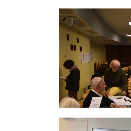
Campagne de priorisation
At
Ateliers programmatiques
C