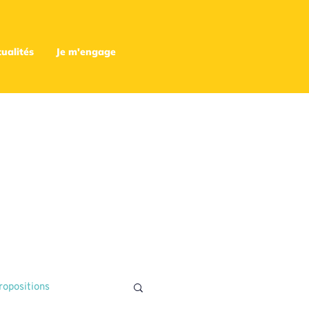
ualités
Je m'engage
ropositions