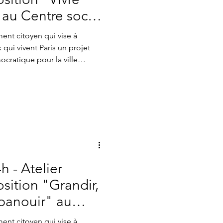
au Centre social
ent citoyen qui vise à
 qui vivent Paris un projet
ocratique pour la ville
tte dynamique, une série
ganisée pour imaginer
rètes et innovantes pour
telier, intitulé Vivre bien
il dernier et a rassemblé
oles, travailleur
h - Atelier
sition "Grandir,
panouir" au
ent citoyen qui vise à