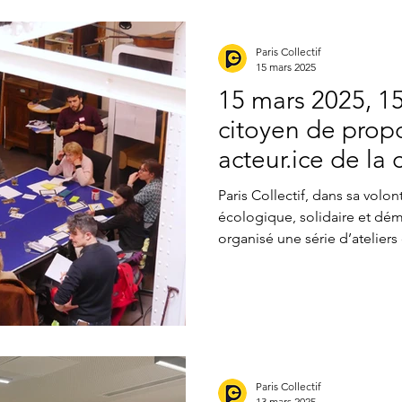
rassemblé habitant·e·s, associ
professionnel.le.s, autour d
Paris Collectif
15 mars 2025
15 mars 2025, 15
citoyen de propo
acteur.ice de la 
MakeSense (12e
Paris Collectif, dans sa volo
écologique, solidaire et dém
organisé une série d’atelier
solutions concrètes et innova
la cité" a rassemblé des habit
acteur.ice .s engagé.e.s aut
participation citoyenne, d’in
d’environnement et d’éducat
émergé des propositions amb
Paris Collectif
13 mars 2025