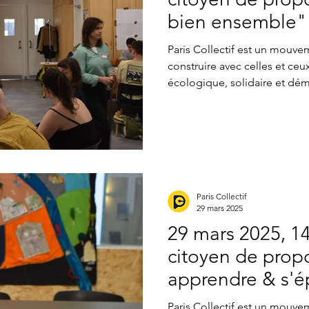
bien ensemble" 
le Picoulet (11e)
Paris Collectif est un mouvem
construire avec celles et ceux
écologique, solidaire et dém
jusqu’aux élections. Dans ce
d’ateliers citoyens a été or
ensemble des solutions conc
transformer Paris. Le dernier a
ensemble , s’est tenu le 3 avr
habitant·e·s, collectifs, bénév
Paris Collectif
29 mars 2025
29 mars 2025, 14
citoyen de propo
apprendre & s'é
Cafézoïde (19e)
Paris Collectif est un mouvem