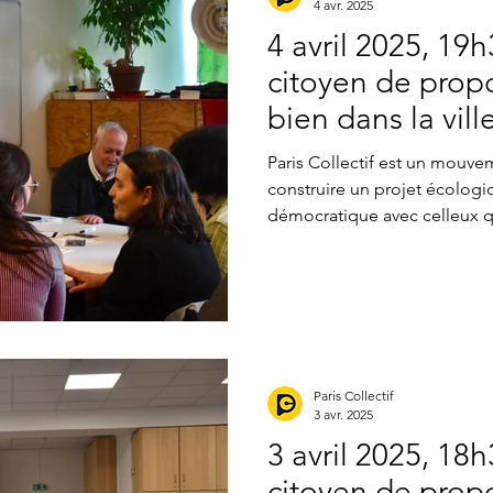
4 avr. 2025
4 avril 2025, 19h
citoyen de propo
bien dans la vil
la place des fête
Paris Collectif est un mouvem
construire un projet écologiq
démocratique avec celleux qui vivent Paris. Dans cette
dynamique, une série d’ateli
pour imaginer des solutions 
vie quotidienne. L’atelier Se s
s'est tenu le 4 avril dernier, 
représentant·e·s d'associatio
droit à la ville, travailleur·eu
Paris Collectif
3 avr. 2025
3 avril 2025, 18h
citoyen de propo