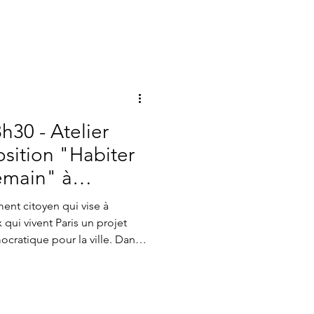
ie d’ateliers citoyens pour
ons novatrices pour la ville
, intitulé Être une ville-monde
r. Il a rassemblé des
 d
h30 - Atelier
sition "Habiter
emain" à
ent citoyen qui vise à
 qui vivent Paris un projet
ocratique pour la ville. Dans
ateliers citoyens a été
nsemble des solutions
a capitale. L’atelier "Habiter
’est tenu le 26 mars dernier, a