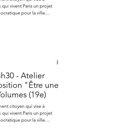
 qui vivent Paris un projet
ocratique pour la ville
tte dynamique, une série
ganisée pour imaginer
rètes et innovantes pour
itulé Grandir, apprendre et
ars dernier. Il a réuni
 parents, jeunes, pro
h30 - Atelier
sition "Être une
Volumes (19e)
ent citoyen qui vise à
 qui vivent Paris un projet
ocratique pour la ville
te dynamique, Paris Collectif