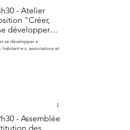
h30 - Atelier
sition "Créer,
se développer" à
 et se développer a
 habitant·e·s, associations et
9h30 - Assemblée
titution des