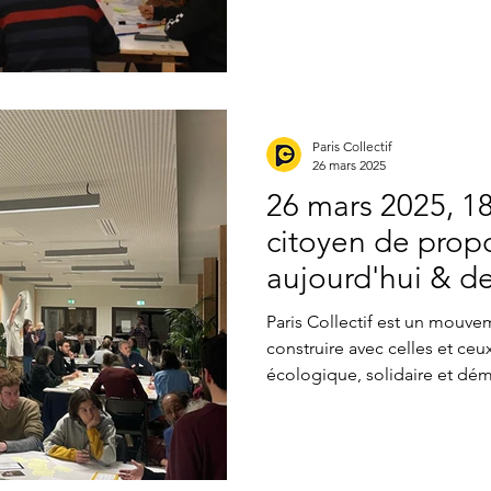
a récemment organisé une sér
imaginer ensemble des soluti
de Paris. Le neuvième atelier
, s’est tenu le 28 mars dernie
habitant·e·s, des militant·e·s,
Paris Collectif
26 mars 2025
26 mars 2025, 18
citoyen de propo
aujourd'hui & d
Wikivillage (20e)
Paris Collectif est un mouvem
construire avec celles et ceux
écologique, solidaire et dém
cette dynamique, une série d’
organisée afin d’imaginer e
concrètes et innovantes pour l
aujourd'hui et demain", qui s