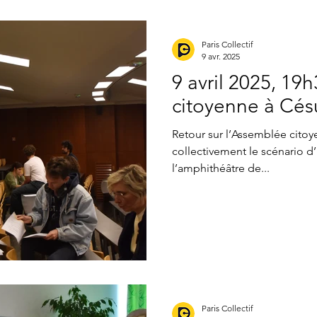
eliers locaux de propositions
Presse
Assemblées
A
Paris Collectif
9 avr. 2025
9 avril 2025, 19
ampagne citoyenne
citoyenne à Césu
Retour sur l’Assemblée citoye
collectivement le scénario d’
l’amphithéâtre de...
Paris Collectif