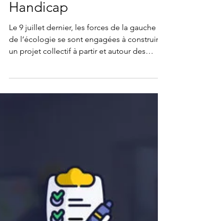
Le Bar Commun (18e).
Atelier programmatique
n°7 : Lieux collectifs et
liens de voisinage &
Handicap
Le 9 juillet dernier, les forces de la gauche et
de l’écologie se sont engagées à construire
un projet collectif à partir et autour des
propositions citoyennes élaborées par plus
de 3.000 habitant·e·s pendant 2 ans (la
conférence de presse est disponible sur ce
lien ). Pour concrétiser cet engagement, un
cycle de neuf ateliers programmatiques a
été programmé du 9 septembre au 8
octobre 2025, réunissant organisations de la