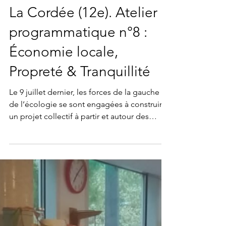
Paris Collectif
7 oct. 2025
7 octobre 2025, 18h30 -
La Cordée (12e). Atelier
programmatique n°8 :
Économie locale,
Propreté & Tranquillité
Le 9 juillet dernier, les forces de la gauche et
de l’écologie se sont engagées à construire
un projet collectif à partir et autour des
propositions citoyennes élaborées par plus
de 3.000 habitant·e·s pendant 2 ans (la
conférence de presse est disponible sur ce
lien ). Pour concrétiser cet engagement, un