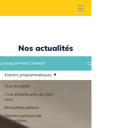
Nos actualités
Le blog de Paris Collectif
Ateliers programmatiques
Tous les posts
J'irai débattre près de chez
vous
Rencontres acteurs
Ateliers parisiens de
propositions