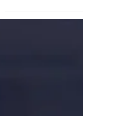
de l’écologie se sont engagées à construire
un projet collectif à partir et autour des
propositions citoyennes élaborées par plus
de 3.000 habitant·e·s pendant 2 ans (la
conférence de presse est disponible sur ce
lien ). Pour concrétiser cet engagement, un
cycle de neuf ateliers programmatiques a
été programmé du 9 septembre au 8
octobre 2025, réunissant organisations de la
société civile et politique de la gauche et de
l’écol