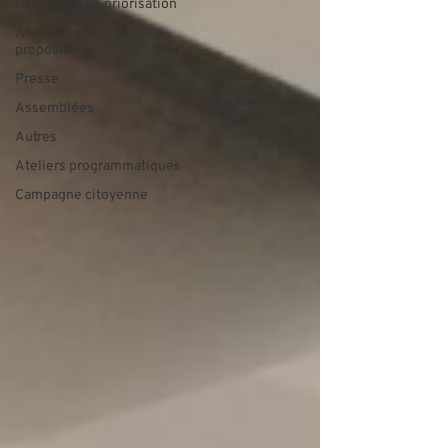
Campagne de priorisation
Ateliers locaux de
propositions
Presse
Assemblées
Autres
Ateliers programmatiques
Campagne citoyenne