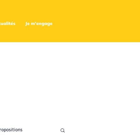
ualités
Je m'engage
ropositions