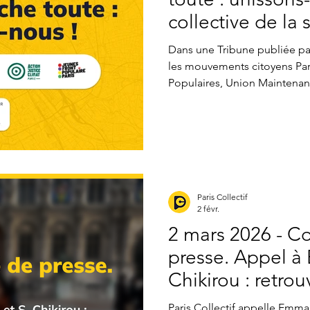
collective de la 
parisienne
Dans une Tribune publiée par
les mouvements citoyens Paris
Populaires, Union Maintenant
appellent à l’union de toutes
autour d’un projet citoyen de 
écologique et de démocratie
Sophia Chikirou et Emmanu
député·e·s du Nouveau Front 
juin 2024 a déjà montré que 
Paris Collectif
2 févr.
2 mars 2026 - 
presse. Appel à 
Chikirou : retro
soir du 1er tour
Paris Collectif appelle Emmanuel G