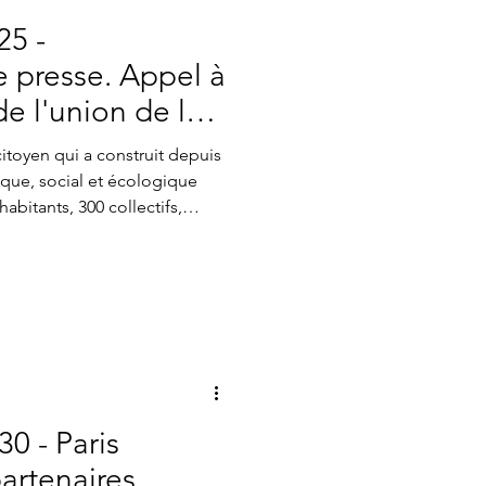
25 -
presse. Appel à
de l'union de la
yen·ne·s
itoyen qui a construit depuis
ique, social et écologique
abitants, 300 collectifs,
si qu’avec toutes les forces
Les Ecologistes, le Parti
e de s'unir dès le premier
es de 2026. Cette union, nous
30 - Paris
partenaires