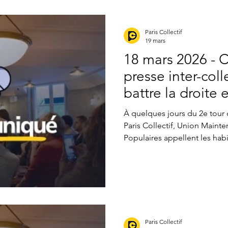
eliers locaux de propositions
Presse
Assemblées
A
Paris Collectif
19 mars
18 mars 2026 -
ampagne citoyenne
presse inter-colle
battre la droite 
droite, aux urnes
À quelques jours du 2e tour 
Paris Collectif, Union Mainten
Populaires appellent les habit
se mobiliser face à l'union de
Rachida Dati dans les urnes 
Depuis 18h hier, nous avons d
sur la configuration qui nou
pour le second tour des municipales. N
depuis mardi midi, l’accord s
Paris Collectif