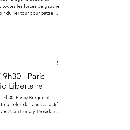
de Gauche et
oir du 1er tour pour battre la
sifiée
lors que Rachida Dati est
s intentions de vote, quand
urnazel d’Horizon et Sarah
pour leur part crédités
% des intentions de vote, le
eurs u
19h30 - Paris
io Libertaire
à 19h30, Princy Borgne et
e-paroles de Paris Collectif,
avec Alain Esmery, Président
Homme de Paris, afin de
s Collectif et les 260