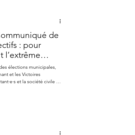
utres
 Communiqué de
ctifs : pour
et l’extrême
 citoyen·ne·s !
des élections municipales,
ant et les Victoires
ant·e·s et la société civile à
s droites afin de battre
ce dimanche 22 mars 2026 :
ésormais une visibilité claire
s attend à Paris dimanche
ous le savons
cellé