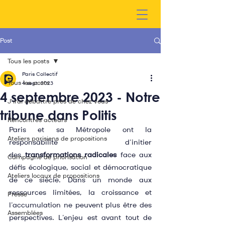
Post
Tous les posts
Paris Collectif
Tous les posts
4 sept. 2023
4 septembre 2023 - Notre
J'irai débattre près de chez vous
tribune dans Politis
Rencontres acteurs
Paris et sa Métropole ont la 
Ateliers parisiens de propositions
responsabilité d’initier 
des 
transformations radicales
 face aux 
Campagne de priorisation
défis écologique, social et démocratique 
Ateliers locaux de propositions
de ce siècle. Dans un monde aux 
ressources limitées, la croissance et 
Presse
l’accumulation ne peuvent plus être des 
Assemblées
perspectives. L’enjeu est avant tout de 