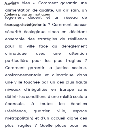
« vivre bien ». Comment garantir une 
Autres
alimentation de qualité, un air sain, un 
Ateliers programmatiques
logement décent et un réseau de 
transports efficients ? Comment penser 
Campagne citoyenne
sécurité écologique sinon en décidant 
ensemble des stratégies de résilience 
pour la ville face au dérèglement 
climatique, avec une attention 
particulière pour les plus fragiles ? 
Comment garantir la justice sociale, 
environnementale et climatique dans 
une ville touchée par un des plus hauts 
niveaux d’inégalités en Europe sans 
définir les conditions d’une mixité sociale 
épanouie, à toutes les échelles 
(résidence, quartier, ville, espace 
métropolitain) et d’un accueil digne des 
plus fragiles ? Quelle place pour les 