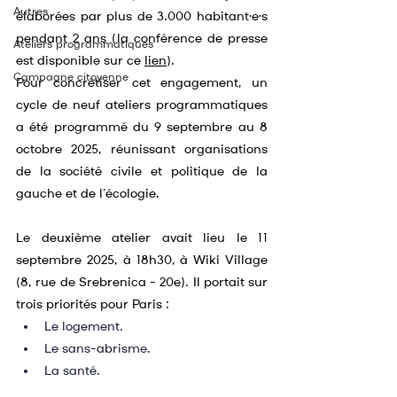
Autres
élaborées par plus de 3.000 habitant·e·s 
pendant 2 ans (la conférence de presse 
Ateliers programmatiques
est disponible sur ce 
lien
).
Campagne citoyenne
Pour concrétiser cet engagement, un 
cycle de neuf ateliers programmatiques 
a été programmé du 9 septembre au 8 
octobre 2025, réunissant organisations 
de la société civile et politique de la 
gauche et de l’écologie.
Le deuxième atelier avait lieu le 11 
septembre 2025, à 18h30, à Wiki Village 
(8, rue de Srebrenica - 20e). Il portait sur 
trois priorités pour Paris :
Le logement.
Le sans-abrisme.
La santé.