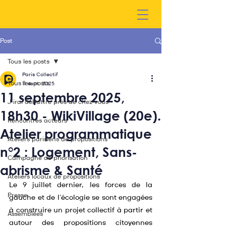
Post
Tous les posts
Paris Collectif
Tous les posts
11 sept. 2025
11 septembre 2025,
J'irai débattre près de chez vous
18h30 - WikiVillage (20e).
Rencontres acteurs
Atelier programmatique
Ateliers parisiens de propositions
n°2 : Logement, Sans-
Campagne de priorisation
abrisme & Santé
Ateliers locaux de propositions
Le 9 juillet dernier, les forces de la 
Presse
gauche et de l’écologie se sont engagées 
à construire un projet collectif à partir et 
Assemblées
autour des propositions citoyennes 