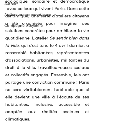
écologique, solidaire et démocratique 
Autres
 avec celleux qui vivent Paris. Dans cette 
Ateliers programmatiques
dynamique, une série d’ateliers citoyens 
a été organisée pour imaginer des 
Campagne citoyenne
solutions concrètes pour améliorer la vie 
quotidienne. L’atelier 
Se sentir bien dans 
la ville
, qui s'est tenu le 4 avril dernier, a 
rassemblé habitant·es, représentant·e·s 
d'associations, urbanistes, militant·es du 
droit à la ville, travailleur·euses sociaux 
et collectifs engagés. Ensemble, iels ont 
partagé une conviction commune : Paris 
ne sera véritablement habitable que si 
elle devient une ville à l’écoute de ses 
habitant·es, inclusive, accessible et 
adaptée aux réalités sociales et 
climatiques.