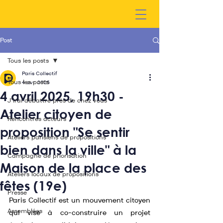
Post
Tous les posts
Paris Collectif
Tous les posts
4 avr. 2025
4 avril 2025, 19h30 -
J'irai débattre près de chez vous
Atelier citoyen de
Rencontres acteurs
proposition "Se sentir
Ateliers parisiens de propositions
bien dans la ville" à la
Campagne de priorisation
Maison de la place des
Ateliers locaux de propositions
fêtes (19e)
Presse
Paris Collectif est un mouvement citoyen 
Assemblées
qui vise à co-construire un projet 