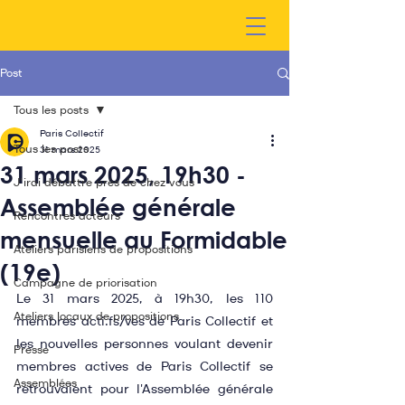
Post
Tous les posts
Paris Collectif
Tous les posts
31 mars 2025
31 mars 2025, 19h30 -
J'irai débattre près de chez vous
Assemblée générale
Rencontres acteurs
mensuelle au Formidable
Ateliers parisiens de propositions
(19e)
Campagne de priorisation
Le 31 mars 2025, à 19h30, les 110 
Ateliers locaux de propositions
membres acti.fs/ves de Paris Collectif et 
les nouvelles personnes voulant devenir 
Presse
membres actives de Paris Collectif se 
Assemblées
retrouvaient pour l'Assemblée générale 