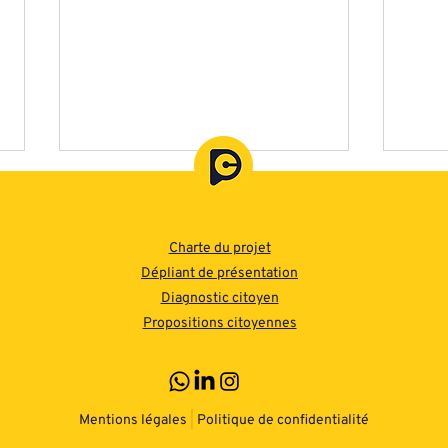
Charte du projet
Dépliant de présentation
Diagnostic citoyen
Propositions citoyennes
2 avril 2025, 19h - Les
22 m
Phénomènes (17e). J'irai
Mouf
débattre près de chez
déba
vous
vou
Mentions légales
|
Politique de confidentialité