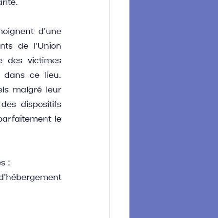
rité.
moignent d'une 
ts de l'Union 
 des victimes 
 dans ce lieu. 
ls malgré leur 
s dispositifs 
arfaitement le 
s :
 d'hébergement 