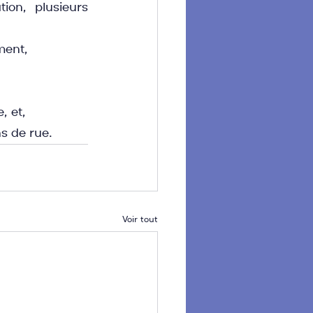
ion, plusieurs 
ment,
, et,
ns de rue.
Voir tout