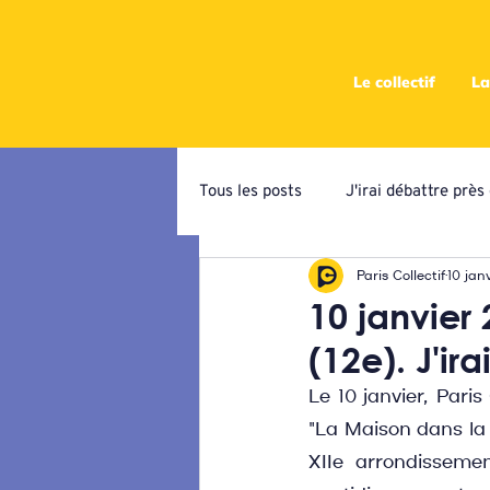
Le collectif
La
Tous les posts
J'irai débattre prè
Paris Collectif
10 jan
Campagne de priorisation
At
10 janvier
(12e). J'ir
Ateliers programmatiques
C
Le 10 janvier, Pari
"La Maison dans la r
XIIe arrondissemen