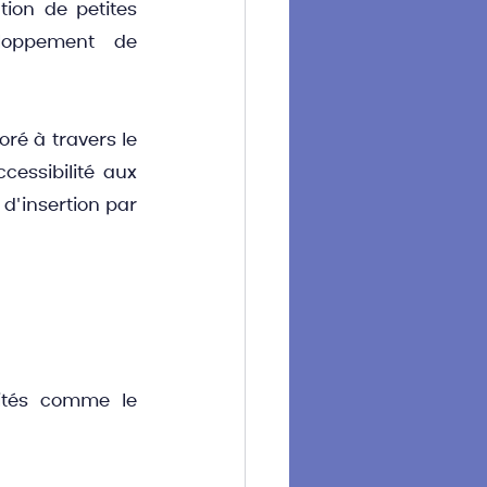
ion de petites 
loppement de 
é à travers le 
essibilité aux 
d'insertion par 
ités comme le 