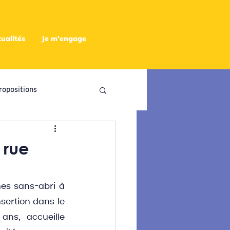
ualités
Je m'engage
ropositions
utres
 rue
es sans-abri à 
sertion dans le 
ans, accueille 