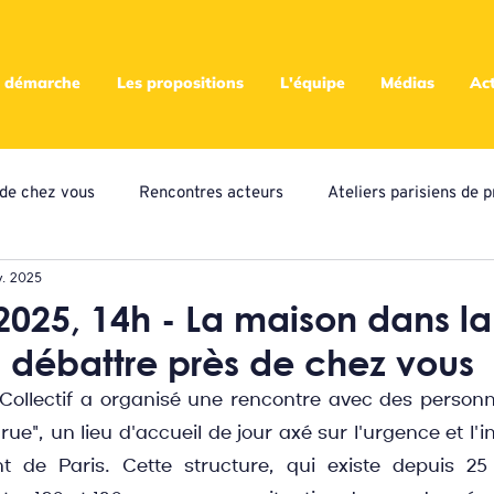
 démarche
Les propositions
L'équipe
Médias
Act
s de chez vous
Rencontres acteurs
Ateliers parisiens de p
v. 2025
eliers locaux de propositions
Presse
Assemblées
A
 2025, 14h - La maison dans la
ai débattre près de chez vous
ampagne citoyenne
s Collectif a organisé une rencontre avec des personn
ue", un lieu d'accueil de jour axé sur l'urgence et l'in
t de Paris. Cette structure, qui existe depuis 25 