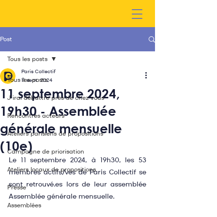
Post
Tous les posts
Paris Collectif
Tous les posts
11 sept. 2024
11 septembre 2024,
J'irai débattre près de chez vous
19h30 - Assemblée
Rencontres acteurs
générale mensuelle
Ateliers parisiens de propositions
(10e)
Campagne de priorisation
Le 11 septembre 2024, à 19h30, les 53 
Ateliers locaux de propositions
membres actifs/ves de Paris Collectif se 
sont retrouvé.es lors de leur assemblée 
Presse
Assemblée générale mensuelle.
Assemblées