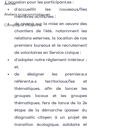
L'occasion pour les participant.es :
Autres
d'accueillir les nouveaux/lles 
Ateliers programmatiques
membres actifs/ves ;
de revenir sur la mise en oeuvre des 
Campagne citoyenne
chantiers de l'été, notamment les 
relations externes, la location de nos 
premiers bureaux et le recrutement 
de volontaires en Service civique ;
d'adopter notre règlement intérieur ; 
et,
de désigner les premier.e.s 
référent.e.s territoriaux/les et 
thématiques, afin de lancer les 
groupes locaux et les groupes 
thématiques, fers de lance de la 2e 
étape de la démarche (passer du 
diagnostic citoyen à un projet de 
transition écologique, solidaire et 