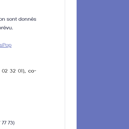
ion sont donnés 
prévu.
esPop
 02 32 01)
, co-
 77 73)