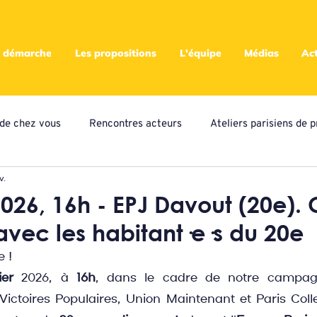
 démarche
Les propositions
L'équipe
Médias
Act
s de chez vous
Rencontres acteurs
Ateliers parisiens de p
v.
eliers locaux de propositions
Presse
Assemblées
A
2026, 16h - EPJ Davout (20e).
avec les habitant·e·s du 20e
ampagne citoyenne
 !
ier
 2026, à 
16h
, dans le cadre de notre campagn
ctoires Populaires, Union Maintenant et Paris Collect