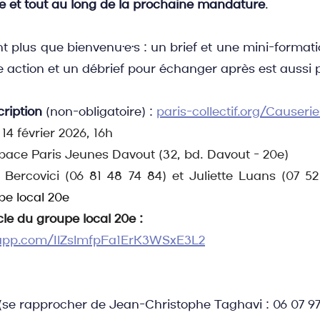
 et tout au long de la prochaine mandature
.
nt plus que bienvenu·e·s : un brief et une mini-format
action et un débrief pour échanger après est aussi 
cription
 (non-obligatoire) : 
paris-collectif.org/Causeri
14 février 2026, 16h
space Paris Jeunes Davout (32, bd. Davout - 20e)
 Bercovici (06 81 48 74 84) et Juliette Luans (07 52
pe local 20e
cle du groupe local 20e :
sapp.com/IlZslmfpFa1ErK3WSxE3L2
 (se rapprocher de Jean-Christophe Taghavi : 06 07 97