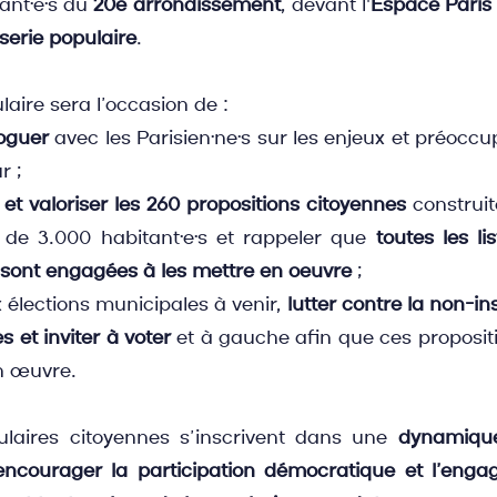
ant·e·s du 
20e arrondissement
, devant l'
Espace Paris
serie populaire
.
aire sera l’occasion de :
loguer
 avec les Parisien·ne·s sur les enjeux et préoccup
r ;
 et valoriser les 260 propositions citoyennes
 construi
de 3.000 habitant·e·s et rappeler que 
toutes les li
 sont engagées à les mettre en oeuvre
 ;
x élections municipales à venir, 
lutter contre la non-ins
es et inviter à voter
 et à gauche afin que ces propositi
n œuvre.
laires citoyennes s’inscrivent dans une 
dynamique
encourager la participation démocratique et l’enga