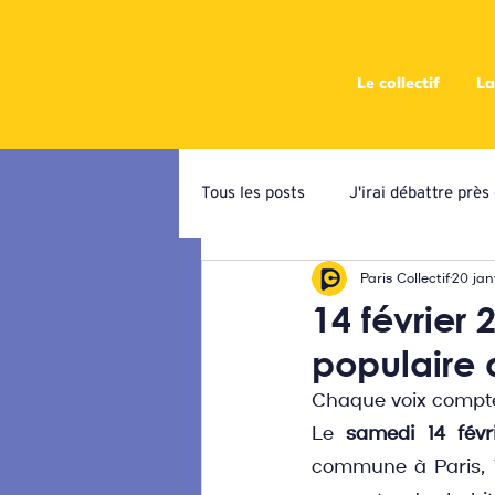
Le collectif
La
Tous les posts
J'irai débattre prè
Paris Collectif
20 jan
Campagne de priorisation
At
14 février 
populaire 
Ateliers programmatiques
C
Chaque voix compte
Le 
samedi 14 févr
commune à Paris, Vi