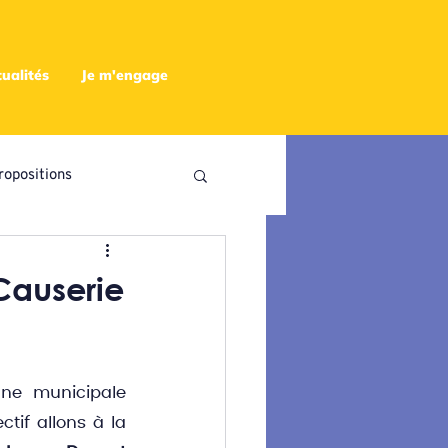
ualités
Je m'engage
ropositions
utres
 Causerie
e municipale 
if allons à la 