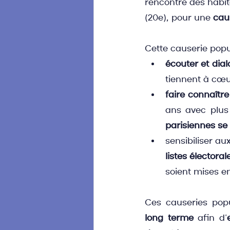
rencontre des habit
(20e), pour une 
cau
Cette causerie popul
écouter et dia
tiennent à cœu
faire connaître
ans avec plus 
parisiennes se
sensibiliser au
listes électoral
soient mises e
Ces causeries popu
long terme
 afin d’