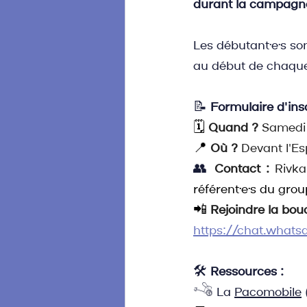
durant la campagne
Les débutant·e·s so
au début de chaque 
📝 
Formulaire d'ins
🗓️ 
Quand ?
 Samedi 
📍 
Où ?
 Devant l'E
👥
Contact :
Rivka
référent·e·s du grou
📲 
Rejoindre la bou
https://chat.what
🛠️ 
Ressources :
𓌝 La 
Pacomobile