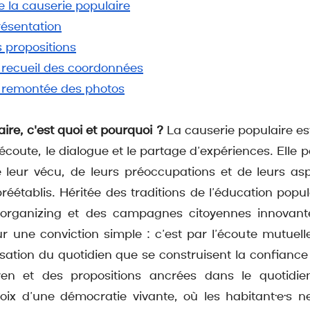
 la causerie populaire
résentation
 propositions
 recueil des coordonnées
e remontée des photos
ire, c'est quoi et pourquoi ?
 La causerie populaire es
’écoute, le dialogue et le partage d’expériences. Elle pa
e leur vécu, de leurs préoccupations et de leurs aspir
établis. Héritée des traditions de l’éducation populai
’organizing et des campagnes citoyennes innovantes
r une conviction simple : c’est par l’écoute mutuelle,
itisation du quotidien que se construisent la confianc
yen et des propositions ancrées dans le quotidien
hoix d’une démocratie vivante, où les habitant·e·s n