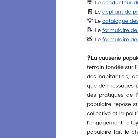
💬
Le 
conducteur de
🧾
Le
dépliant de p
💡 
Le 
catalogue des
📝 
Le 
formulaire de
📸 Le 
formulaire d
❓
La causerie popula
terrain fondée sur l
des habitant·e·s, d
que de messages pré
des pratiques de l
populaire repose su
collective et la pol
l’engagement cito
populaire fait le c