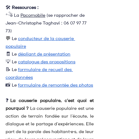
🛠️ 
Ressources :
𓌝 La 
Pacomobile
 (se rapprocher de 
Jean-Christophe Taghavi : 06 07 97 77 
73)
💬
Le 
conducteur de la causerie 
populaire
🧾
Le
dépliant de présentation
💡 
Le 
catalogue des propositions
📝 
Le 
formulaire de recueil des 
coordonnées
📸 Le 
formulaire de remontée des photos
❓
La causerie populaire, c'est quoi et 
pourquoi ?
 La causerie populaire est une 
action de terrain fondée sur l’écoute, le 
dialogue et le partage d’expériences. Elle 
part de la parole des habitant·e·s, de leur 