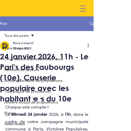
Post
Tous les posts
Paris Collectif
Tous les posts
27 déc. 2025
24 janvier 2026, 11h - Le
J'irai débattre près de chez vous
Pari's des Faubourgs
Rencontres acteurs
(10e). Causerie
Ateliers parisiens de propositions
populaire avec les
Campagne de priorisation
habitant·e·s du 10e
Ateliers locaux de propositions
Chaque voix compte !
Presse
Le 
samedi 24 janvier
 2026, à 
11h
, dans le 
cadre de notre campagne municipale 
Assemblées
commune à Paris, Victoires Populaires, 