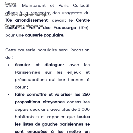
Autres
Union Maintenant et Paris Collectif 
allons à la rencontre des usager·e·s du 
Ateliers programmatiques
10e arrondissement
, devant le 
Centre 
Campagne citoyenne
social Le Pari's des Faubourgs
 (10e), 
pour une 
causerie populaire
.
Cette causerie populaire sera l’occasion 
de :
écouter et dialoguer
 avec les 
Parisien·ne·s sur les enjeux et 
préoccupations qui leur tiennent à 
cœur ;
faire connaître et valoriser les 260 
propositions citoyennes
 construites 
depuis deux ans avec plus de 3.000 
habitant·e·s et rappeler que 
toutes 
les listes de gauche parisiennes se 
sont engagées à les mettre en 