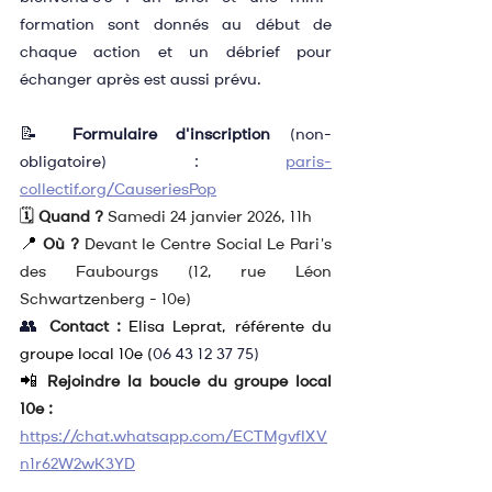
formation sont donnés au début de 
chaque action et un débrief pour 
échanger après est aussi prévu.
📝 
Formulaire d'inscription
 (non-
obligatoire) : 
paris-
collectif.org/CauseriesPop
🗓️ 
Quand ?
 Samedi 24 janvier 2026, 11h
📍 
Où ?
 Devant le Centre Social Le Pari's 
des Faubourgs (12, rue Léon 
Schwartzenberg - 10e)
👥
Contact :
Elisa Leprat, référente du 
groupe local 10e (
06 43 12 37 75)
📲 
Rejoindre la boucle du groupe local 
10e :
https://chat.whatsapp.com/ECTMgvfIXV
n1r62W2wK3YD