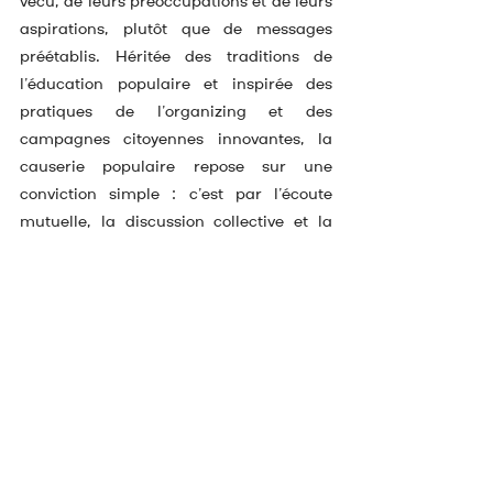
vécu, de leurs préoccupations et de leurs 
aspirations, plutôt que de messages 
préétablis. Héritée des traditions de 
l’éducation populaire et inspirée des 
pratiques de l’organizing et des 
campagnes citoyennes innovantes, la 
causerie populaire repose sur une 
conviction simple : c’est par l’écoute 
mutuelle, la discussion collective et la 
politisation du quotidien que se 
construisent la confiance démocratique, 
l’engagement citoyen et des propositions 
ancrées dans le quotidien. La causerie 
populaire fait le choix d’une démocratie 
vivante, où les habitant·e·s ne sont pas 
des cibles électorales mais des 
acteur·ice·s à part entière du projet 
municipal.