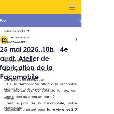
Post
Tous les posts
Paris Collectif
Tous les posts
25 mai 2025
25 mai 2025, 10h - 4e
J'irai débattre près de chez vous
arrdt. Atelier de
Rencontres acteurs
fabrication de la
Ateliers parisiens de propositions
Pacomobile
Campagne de priorisation
Et si la démocratie allait à la rencontre 
Ateliers locaux de propositions
des habitant·es, au coin de la rue, sur 
une place ou dans un parc ?
Presse
C’est le pari de la Pacomobile, notre 
Assemblées
dispositif itinérant pour 
faire vivre les 210 