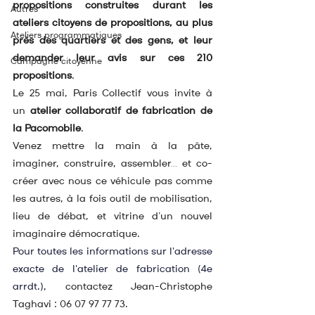
propositions construites durant les 
Autres
ateliers citoyens de propositions, au plus 
Ateliers programmatiques
près des quartiers et des gens, et leur 
demander leur avis sur ces 210 
Campagne citoyenne
propositions
.
Le 25 mai, Paris Collectif vous invite à 
un 
atelier collaboratif de fabrication de 
la Pacomobile
.
Venez mettre la main à la pâte, 
imaginer, construire, assembler… et co-
créer avec nous ce véhicule pas comme 
les autres, à la fois outil de mobilisation, 
lieu de débat, et vitrine d’un nouvel 
imaginaire démocratique.
Pour toutes les informations sur l'adresse 
exacte de l'atelier de fabrication (4e 
arrdt.), 
contactez Jean-Christophe 
Taghavi : 06 07 97 77 73.