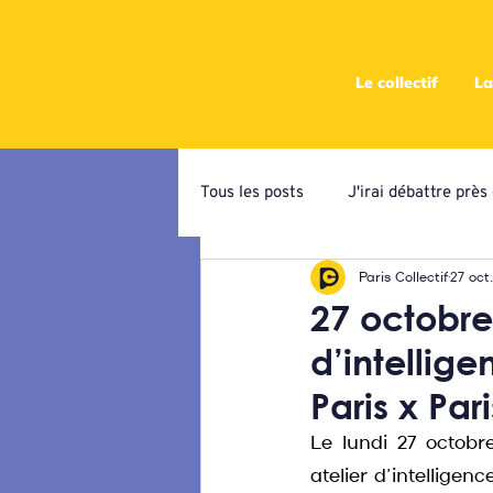
Le collectif
La
Tous les posts
J'irai débattre prè
Paris Collectif
27 oct
Campagne de priorisation
At
27 octobre 
d’intellige
Ateliers programmatiques
C
Paris x Pari
Le lundi 27 octobre
atelier d’intelligen