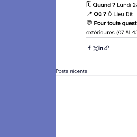
🗓️ 
Quand ?
 Lundi 2
📍 
Où ?
 Ô Lieu Dit 
💬 
Pour toute questi
extérieures (07 81 43
Posts récents