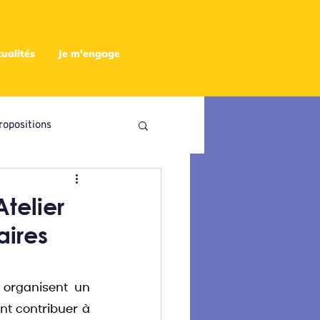
ualités
Je m'engage
ropositions
utres
Atelier
aires
 organisent un 
nt contribuer à 