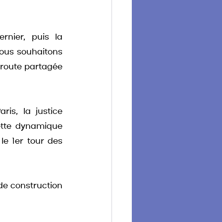
nier, puis la 
ous souhaitons 
route partagée 
is, la justice 
ette dynamique 
e 1er tour des 
e construction 