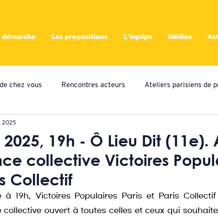
 démarche
Les propositions
L'équipe
Médias
Act
s de chez vous
Rencontres acteurs
Ateliers parisiens de p
. 2025
eliers locaux de propositions
Presse
Assemblées
A
2025, 19h - Ô Lieu Dit (11e). 
nce collective Victoires Popul
ampagne citoyenne
s Collectif
 à 19h, Victoires Populaires Paris et Paris Collectif
ce collective ouvert à toutes celles et ceux qui souhaite