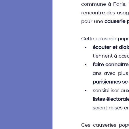
commune à Paris, Vi
rencontre des usage
pour une 
causerie 
Cette causerie popul
écouter et dia
tiennent à cœu
faire connaître
ans avec plus 
parisiennes se
sensibiliser au
listes électoral
soient mises e
Ces causeries popu