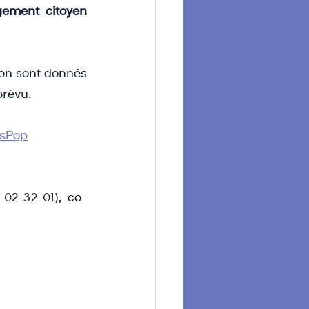
gement citoyen 
ion sont donnés 
prévu.
esPop
 02 32 01)
, co-