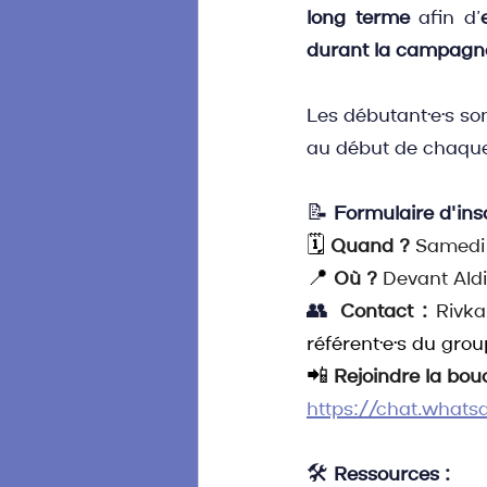
long terme
 afin d’
durant la campagne
Les débutant·e·s so
au début de chaque 
📝 
Formulaire d'ins
🗓️ 
Quand ?
 Samedi 
📍 
Où ?
 Devant Aldi
👥
Contact :
 Rivka
référent·e·s du grou
📲 
Rejoindre la bou
https://chat.what
🛠️ 
Ressources :