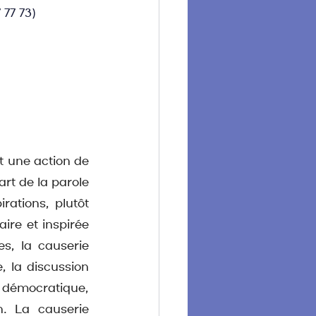
 77 73)
t une action de 
rt de la parole 
ations, plutôt 
re et inspirée 
, la causerie 
 la discussion 
e démocratique, 
. La causerie 