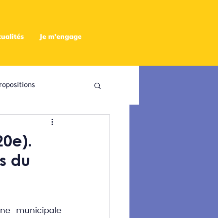
ualités
Je m'engage
ropositions
utres
20e).
s du
e municipale 