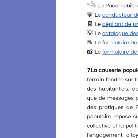
𓌝 La 
Pacomobile
💬
Le 
conducteur de
🧾
Le
dépliant de p
💡 
Le 
catalogue des
📝 
Le 
formulaire de
📸 Le 
formulaire d
❓
La causerie popula
terrain fondée sur l
des habitant·e·s, d
que de messages pré
des pratiques de l
populaire repose su
collective et la pol
l’engagement cito