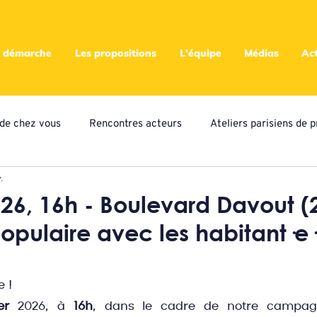
 démarche
Les propositions
L'équipe
Médias
Act
s de chez vous
Rencontres acteurs
Ateliers parisiens de p
.
eliers locaux de propositions
Presse
Assemblées
A
2026, 16h - Boulevard Davout (
opulaire avec les habitant·e·
ampagne citoyenne
 !
er
 2026, à 
16h
, dans le cadre de notre campagn