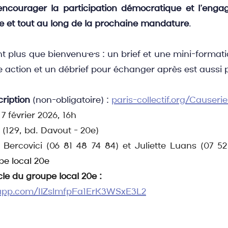
encourager la participation démocratique et l’enga
 et tout au long de la prochaine mandature
.
nt plus que bienvenu·e·s : un brief et une mini-format
action et un débrief pour échanger après est aussi 
cription
 (non-obligatoire) : 
paris-collectif.org/Causeri
7 février 2026, 16h
 (129, bd. Davout - 20e)
 Bercovici (06 81 48 74 84) et Juliette Luans (07 52
pe local 20e
cle du groupe local 20e :
sapp.com/IlZslmfpFa1ErK3WSxE3L2