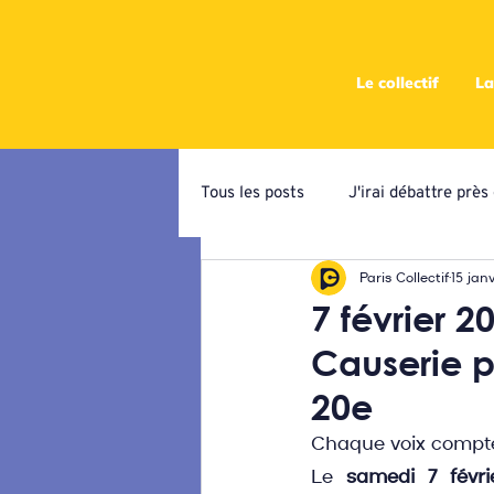
Le collectif
La
Tous les posts
J'irai débattre prè
Paris Collectif
15 janv
Campagne de priorisation
At
7 février 
Causerie p
Ateliers programmatiques
C
20e
Chaque voix compte
Le 
samedi 7 févri