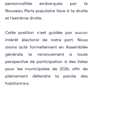
personnalités embarqués par le 
Nouveau Paris populaire face à la droite 
et l’extrême droite.
Cette position n’est guidée par aucun 
intérêt électoral de notre part. Nous 
avons acté formellement en Assemblée 
générale le renoncement à toute 
perspective de participation à des listes 
pour les municipales de 2026, afin de 
pleinement défendre la parole des 
habitant·e·s.
Les idées conservatrices et rétrogrades 
n’ont jamais été aussi proches des portes 
de Paris. Soyons responsables et 
travaillons ensemble pour que Paris, ville 
capitale, soit à l’avant-garde de la 
justice sociale, de l'écologie et de la 