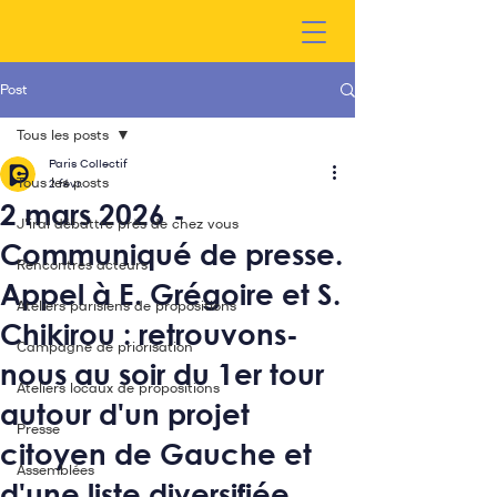
Post
Tous les posts
Paris Collectif
Tous les posts
2 févr.
2 mars 2026 -
J'irai débattre près de chez vous
Communiqué de presse.
Rencontres acteurs
Appel à E. Grégoire et S.
Ateliers parisiens de propositions
Chikirou : retrouvons-
Campagne de priorisation
nous au soir du 1er tour
Ateliers locaux de propositions
autour d'un projet
Presse
citoyen de Gauche et
Assemblées
d'une liste diversifiée