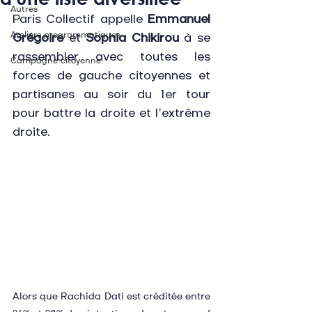
Autres
Paris Collectif appelle 
Emmanuel 
Ateliers programmatiques
Grégoire
 et 
Sophia Chikirou
 à se 
rassembler avec toutes les 
Campagne citoyenne
forces de gauche citoyennes et 
partisanes au soir du 1er tour 
pour battre la droite et l’extrême 
droite.
Alors que Rachida Dati est créditée entre 