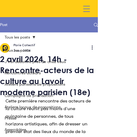
Post
Tous les posts
Paris Collectif
Tous les posts
2 avr. 2024
2 avril 2024, 14h -
J'irai débattre près de chez vous
Rencontre-acteurs de la
Rencontres acteurs
culture au Lavoir
Ateliers parisiens de propositions
moderne parisien (18e)
Campagne de priorisation
Cette première rencontre des acteurs de 
Ateliers locaux de propositions
la culture réunit pas moins d’une 
quinzaine de personnes, de tous 
Presse
horizons artistiques, afin de dresser un 
Assemblées
premier état des lieux du monde de la 