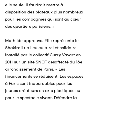
elle seule. Il faudrait mettre à 
disposition des plateaux plus nombreux 
pour les compagnies qui sont au cœur 
des quartiers parisiens. »
Mathilde approuve. Elle représente le 
Shakirail un lieu culturel et solidaire 
installé par le collectif Curry Vavart en 
2011 sur un site SNCF désaffecté du 18e 
arrondissement de Paris. « Les 
financements se réduisent. Les espaces 
à Paris sont inabordables pour les 
jeunes créateurs en arts plastiques ou 
pour le spectacle vivant. Défendre la 
non-lucrativité de ces espaces est un 
principe. Nous avons besoin de 
développer un réseau de tiers-lieux 
puissant qui accueillent les créateurs, 