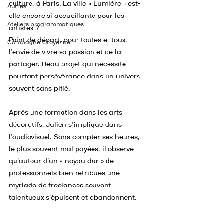
culture, à Paris. La ville « Lumière » est-
Autres
elle encore si accueillante pour les 
Ateliers programmatiques
artistes ?
Point de départ, pour toutes et tous, 
Campagne citoyenne
l’envie de vivre sa passion et de la 
partager. Beau projet qui nécessite 
pourtant persévérance dans un univers 
souvent sans pitié.
Après une formation dans les arts 
décoratifs, Julien s’implique dans 
l’audiovisuel. Sans compter ses heures, 
le plus souvent mal payées, il observe 
qu’autour d’un « noyau dur » de 
professionnels bien rétribués une 
myriade de freelances souvent 
talentueux s’épuisent et abandonnent.